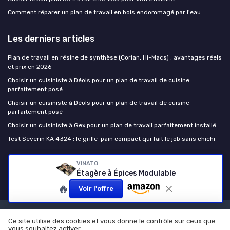
Comment réparer un plan de travail en bois endommagé par l'eau
Les derniers articles
Plan de travail en résine de synthèse (Corian, Hi-Macs) : avantages réels
et prix en 2026
Choisir un cuisiniste à Déols pour un plan de travail de cuisine
parfaitement posé
Choisir un cuisiniste à Déols pour un plan de travail de cuisine
parfaitement posé
Choisir un cuisiniste à Gex pour un plan de travail parfaitement installé
Test Severin KA 4324 : le grille-pain compact qui fait le job sans chichi
Le plan de travail cuisine
VINATO
Étagère à Épices Modulable
🔥
Voir l'offre
Mentions légales
Politique de confidentialité
Ce site utilise des cookies et vous donne le contrôle sur ceux que
vous souhaitez activer