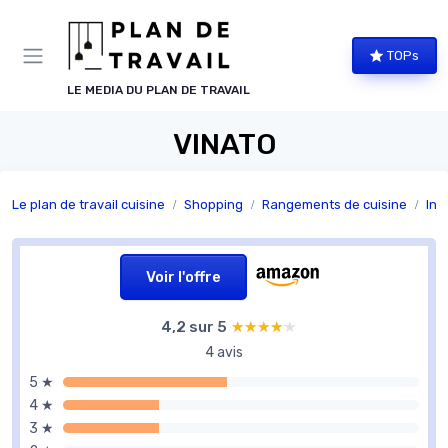
Panneau de gestion des cookies
TOPs
LE MEDIA DU PLAN DE TRAVAIL
VINATO
Le plan de travail cuisine
Shopping
Rangements de cuisine
Int
Voir l'offre
4,2 sur 5
★★★★★
★★★★★
4 avis
5 ★
4 ★
3 ★