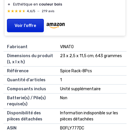
＋
Esthétique en
couleur bois
★★★★★
★★★★★
4,6/5
—
219 avis
Voir l'offre
Fabricant
‎VINATO
Dimensions du produit
‎23 x 2,5 x 11,5 cm; 643 grammes
(L x l x h)
Référence
‎Spice Rack-8Pcs
Quantité d'articles
‎1
Composants inclus
‎Unité supplémentaire
Batterie(s) / Pile(s)
‎Non
requise(s)
Disponibilité des
‎Information indisponible sur les
pièces détachées
pièces détachées
ASIN
B0FLY777DC