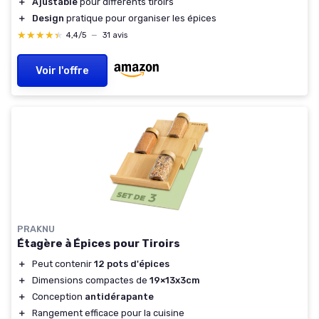
＋
Ajustable
pour différents tiroirs
＋
Design
pratique pour organiser les épices
★★★★★
★★★★★
4,4/5
—
31 avis
Voir l'offre
PRAKNU
Étagère à Épices pour Tiroirs
＋
Peut contenir
12 pots d'épices
＋
Dimensions compactes de
19×13x3cm
＋
Conception
antidérapante
＋
Rangement efficace pour la cuisine