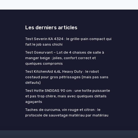
Les derniers articles
Test Severin KA 4324 : le grille-pain compact qui
fait le job sans chichi
Test Goeurvant – Lot de 4 chaises de salle à
manger beige : jolies, confort correct et
quelques compromis
Test KitchenAid 6,6L Heavy Duty : le robot
costaud pour gros pétrissages (mais pas sans
défauts)
Test Hotte SNDOAS 90 cm : une hotte puissante
et pas trop chère, mais avec quelques détails
agaçants
Taches de curcuma, vin rouge et citron : le
protocole de sauvetage matériau par matériau