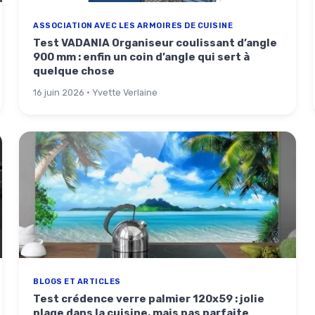
ASSOCIATION AVEC LES ARMOIRES DE CUISINE
Test VADANIA Organiseur coulissant d’angle
900 mm : enfin un coin d’angle qui sert à
quelque chose
16 juin 2026 · Yvette Verlaine
BLOGS ET ARTICLES
Test crédence verre palmier 120x59 : jolie
plage dans la cuisine, mais pas parfaite