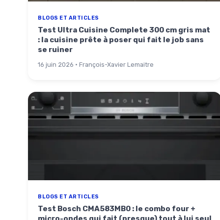
BLOGS ET ARTICLES
Test Ultra Cuisine Complete 300 cm gris mat
: la cuisine prête à poser qui fait le job sans
se ruiner
16 juin 2026 · François-Xavier Lemaitre
BLOGS ET ARTICLES
Test Bosch CMA583MB0 : le combo four +
micro-ondes qui fait (presque) tout à lui seul