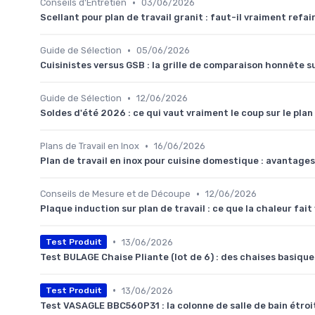
•
Conseils d'Entretien
03/06/2026
Scellant pour plan de travail granit : faut-il vraiment refa
•
Guide de Sélection
05/06/2026
Cuisinistes versus GSB : la grille de comparaison honnête su
•
Guide de Sélection
12/06/2026
Soldes d'été 2026 : ce qui vaut vraiment le coup sur le plan d
•
Plans de Travail en Inox
16/06/2026
Plan de travail en inox pour cuisine domestique : avantages
•
Conseils de Mesure et de Découpe
12/06/2026
Plaque induction sur plan de travail : ce que la chaleur fa
•
13/06/2026
Test Produit
Test BULAGE Chaise Pliante (lot de 6) : des chaises basiques
•
13/06/2026
Test Produit
Test VASAGLE BBC560P31 : la colonne de salle de bain étroit