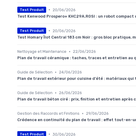
•
20/06/2026
Test Produit
Test Kenwood Prospero+ KHC29A.R0SI : un robot compact qui
•
20/06/2026
Test Produit
Test Homary Îlot Central 183 cm Noir : gros bloc pratique, 
•
Nettoyage et Maintenance
22/06/2026
Plan de travail céramique : taches, traces et entretien au 
•
Guide de Sélection
24/06/2026
Plan de travail extérieur pour cuisine d'été : matériaux qui 
•
Guide de Sélection
26/06/2026
Plan de travail béton ciré : prix, finition et entretien après 
•
Gestion des Raccords et Finitions
29/06/2026
Crédence en continuité du plan de travail : effet tout-en-u
•
30/06/2026
Test Produit