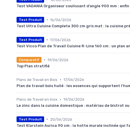
Test VADANIA Organiseur coulissant d’angle 900 mm : enfin 
•
16/06/2026
Test Produit
Test Ultra Cuisine Complete 300 cm gris mat : la cuisine prêt
•
17/06/2026
Test Produit
Test Vicco Plan de Travail Cuisine R-Line 160 cm : un plan an
•
19/06/2026
Comparatif
Top Plan stratifié
•
Plans de Travail en Bois
17/06/2026
Plan de travail bois huilé : les essences qui supportent l'hu
•
Plans de Travail en Inox
19/06/2026
Le zinc dans la cuisine domestique : matériau de bistrot ou
•
20/06/2026
Test Produit
Test Klarstein Aurica 90 cm : la hotte murale inclinée qui fa