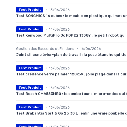
•
13/06/2026
Test Produit
Test SONGMICS 16 cubes : le meuble en plastique qui met un
•
14/06/2026
Test Produit
Test Kenwood MultiPro Go FDP22.130GY : le petit robot qui f
•
Gestion des Raccords et Finitions
16/06/2026
Joint silicone évier-plan de travail : la pose étanche qui tie
•
16/06/2026
Test Produit
Test crédence verre palmier 120x59 : jolie plage dans la cui
•
16/06/2026
Test Produit
Test Bosch CMA583MB0 : le combo four + micro-ondes qui fai
•
16/06/2026
Test Produit
Test Brabantia Sort & Go 2 x 30 L : enfin une vraie poubelle de
•
16/06/2026
Test Produit