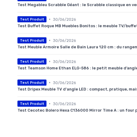
Test Megableu Scrabble Géant : le Scrabble classique en ver
•
30/06/2026
Test Produit
Test Buffet Roque MB Muebles Bonitos : le meuble TV/buffet
•
30/06/2026
Test Produit
Test Meuble Armoire Salle de Bain Laura 120 cm : du rangeme
•
30/06/2026
Test Produit
Test Teamson Home Ethan ELG-586 : le petit meuble d’angle 
•
30/06/2026
Test Produit
Test Dripex Meuble TV d'angle LED : compact, pratique, mai
•
30/06/2026
Test Produit
Test Cecotec Bolero Hexa C136000 Mirror Time A : un four p