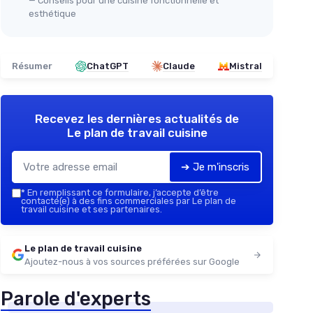
— Conseils pour une cuisine fonctionnelle et
esthétique
Résumer
ChatGPT
Claude
Mistral
Recevez les dernières actualités de
Le plan de travail cuisine
➔ Je m'inscris
*
En remplissant ce formulaire, j’accepte d’être
contacté(e) à des fins commerciales par Le plan de
travail cuisine et ses partenaires.
Le plan de travail cuisine
Ajoutez-nous à vos sources préférées sur Google
Parole d'experts