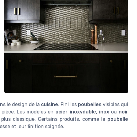
ns le design de la
cuisine
. Fini les
poubelles
visibles qui
a pièce. Les modèles en
acier inoxydable
,
inox
ou
noir
 plus classique. Certains produits, comme la
poubelle
esse et leur finition soignée.