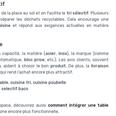
if
e de la place au sol et on facilite le
tri sélectif
. Plusieurs
séparer les déchets recyclables. Cela encourage une
uisine
et répond aux exigences actuelles en matière
e
 capacité, la matière (
acier
,
inox
), la marque (comme
automatique,
bloc prise
, etc.). Les avis clients, souvent
n
, aident à choisir le bon
produit
. De plus, la
livraison
i rend l’achat encore plus attractif.
able
,
cuisine tri
,
cuisine poubelle
,
selectif bacs
 espace, découvrez aussi
comment intégrer une table
ine encore plus fonctionnelle.