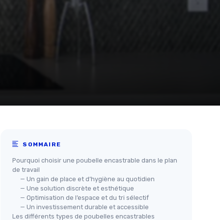
SOMMAIRE
Pourquoi choisir une poubelle encastrable dans le plan
de travail
— Un gain de place et d’hygiène au quotidien
— Une solution discrète et esthétique
— Optimisation de l’espace et du tri sélectif
— Un investissement durable et accessible
Les différents types de poubelles encastrables