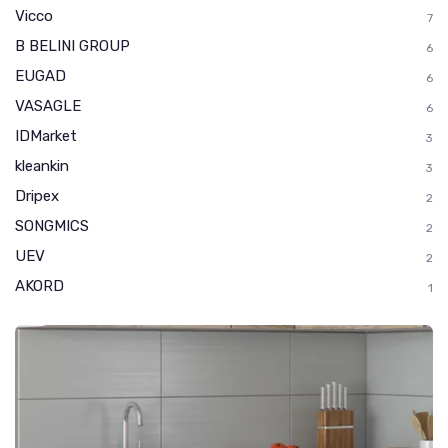
Vicco
7
B BELINI GROUP
6
EUGAD
6
VASAGLE
6
IDMarket
3
kleankin
3
Dripex
2
SONGMICS
2
UEV
2
AKORD
1