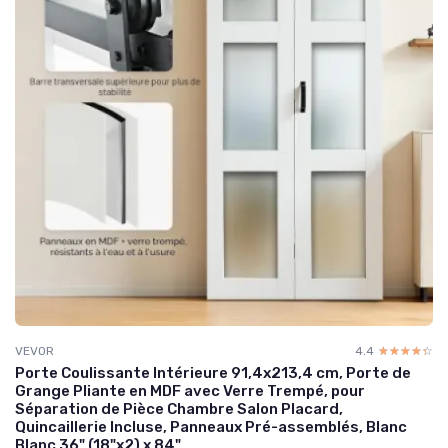
VEVOR
4.4
☆☆☆☆☆
★★★★★
Porte Coulissante Intérieure 91,4x213,4 cm, Porte de
Grange Pliante en MDF avec Verre Trempé, pour
Séparation de Pièce Chambre Salon Placard,
Quincaillerie Incluse, Panneaux Pré-assemblés, Blanc
Blanc 36" (18"x2) x 84"