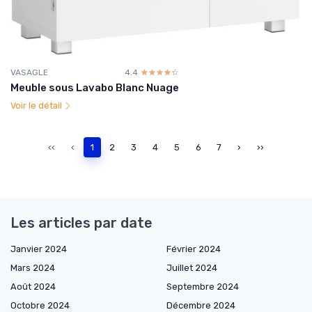
VASAGLE
4.4
☆☆☆☆☆
★★★★★
Meuble sous Lavabo Blanc Nuage
Voir le détail
‹‹
‹
1
2
3
4
5
6
7
›
››
Les articles par date
Janvier 2024
Février 2024
Mars 2024
Juillet 2024
Août 2024
Septembre 2024
Octobre 2024
Décembre 2024