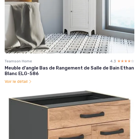
Teamson Home
4.3
☆☆☆☆☆
★★★★★
Meuble d'angle Bas de Rangement de Salle de Bain Ethan
Blanc ELG-586
Voir le détail