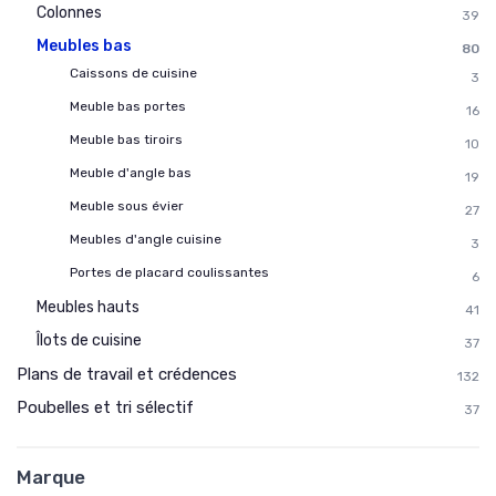
Colonnes
39
Meubles bas
80
Caissons de cuisine
3
Meuble bas portes
16
Meuble bas tiroirs
10
Meuble d'angle bas
19
Meuble sous évier
27
Meubles d'angle cuisine
3
Portes de placard coulissantes
6
Meubles hauts
41
Îlots de cuisine
37
Plans de travail et crédences
132
Poubelles et tri sélectif
37
Marque