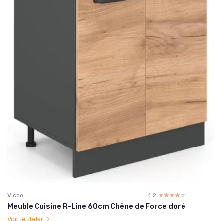
Vicco
4.2
☆☆☆☆☆
★★★★★
Meuble Cuisine R-Line 60cm Chêne de Force doré
Voir le détail