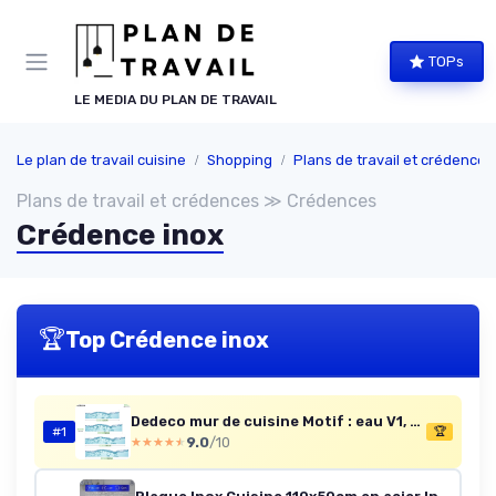
Panneau de gestion des cookies
TOPs
LE MEDIA DU PLAN DE TRAVAIL
Le plan de travail cuisine
Shopping
Plans de travail et crédences
Plans de travail et crédences ≫ Crédences
Crédence inox
🏆
Top Crédence inox
Dedeco mur de cuisine Motif : eau V1, 240 x 60 cm, plaque en aluminium de 3 mm, vernis UV brillant, comme protection contre les éclaboussures protection murale, effet 3D, tous supports 240 x 60 cm Aluminium
#1
🏆
9.0
/10
★★★★★
★★★★★