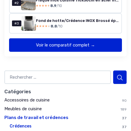
Plaque Inox Cuisine 110x50cm en acier Inoxydable, Planche a decouper inox différentes tailles pour Cuisine, Bar, Restaurant Planche à Pétrir Inox pour Pain et Pizza(Hauteur 2cm)
#2
8.9
/10
★★★★★
★★★★★
Fond de hotte/Crédence INOX Brossé ép 1.2 mm- 8 Tailles - Hauteur 70 cm x (Longueur 90 cm)
#3
8.8
/10
★★★★★
★★★★★
Voir le comparatif complet →
Catégories
Accessoires de cuisine
90
Meubles de cuisine
189
Plans de travail et crédences
37
Crédences
37