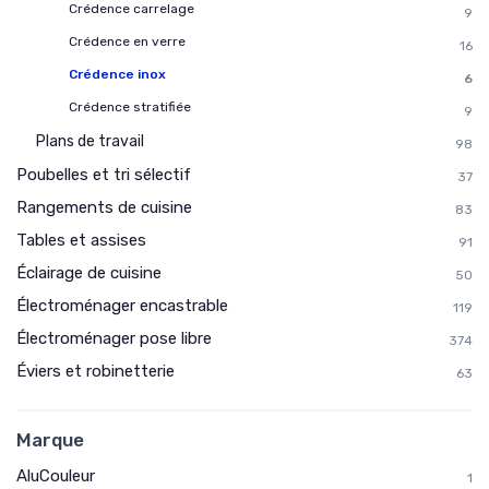
Crédence carrelage
9
Crédence en verre
16
Crédence inox
6
Crédence stratifiée
9
Plans de travail
98
Poubelles et tri sélectif
37
Rangements de cuisine
83
Tables et assises
91
Éclairage de cuisine
50
Électroménager encastrable
119
Électroménager pose libre
374
Éviers et robinetterie
63
Marque
AluCouleur
1