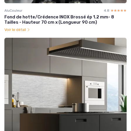
AluCouleur
4.8
☆☆☆☆☆
★★★★★
Fond de hotte/Crédence INOX Brossé ép 1.2 mm- 8
Tailles - Hauteur 70 cm x (Longueur 90 cm)
Voir le détail