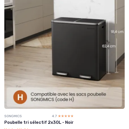
SONGMICS
4.7
☆☆☆☆☆
★★★★★
Poubelle tri sélectif 2x30L - Noir