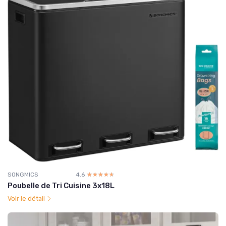
SONGMICS
4.6
☆☆☆☆☆
★★★★★
Poubelle de Tri Cuisine 3x18L
Voir le détail