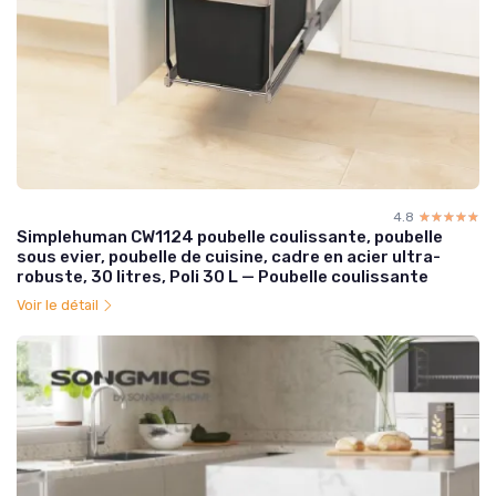
4.8
☆☆☆☆☆
★★★★★
Simplehuman CW1124 poubelle coulissante, poubelle
sous evier, poubelle de cuisine, cadre en acier ultra-
robuste, 30 litres, Poli 30 L — Poubelle coulissante
Voir le détail