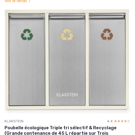
Voir le détail
KLARSTEIN
4.4
☆☆☆☆☆
★★★★★
Poubelle écologique Triple tri sélectif & Recyclage
(Grande contenance de 45 L répartie sur Trois