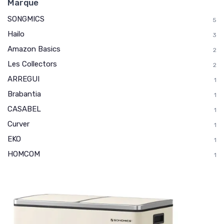
Marque
SONGMICS
5
Hailo
3
Amazon Basics
2
Les Collectors
2
ARREGUI
1
Brabantia
1
CASABEL
1
Curver
1
EKO
1
HOMCOM
1