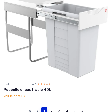
Hailo
4.6
☆☆☆☆☆
★★★★★
Poubelle encastrable 40L
Voir le détail
‹‹
‹
1
2
3
4
›
››