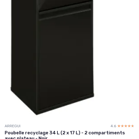
ARREGUI
4.6
☆☆☆☆☆
★★★★★
Poubelle recyclage 34 L (2 x 17 L) - 2 compartiments
avec plateau - Noir