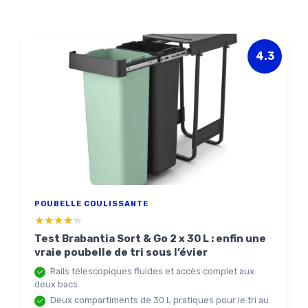
4.3
POUBELLE COULISSANTE
★★★★★
★★★★★
Test Brabantia Sort & Go 2 x 30 L : enfin une
vraie poubelle de tri sous l’évier
Rails télescopiques fluides et accès complet aux
deux bacs
Deux compartiments de 30 L pratiques pour le tri au