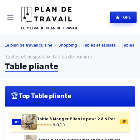
Panneau de gestion des cookies
TOPs
LE MEDIA DU PLAN DE TRAVAIL
Le plan de travail cuisine
Shopping
Tables et assises
Tables de
Tables et assises ≫ Tables de cuisine
Table pliante
🏆
Top Table pliante
Table à Manger Pliante pour 2 à 6 Personnes, Table de Cuisine Ronde avec Plateau Rabattable et Pieds croisés en Acier, pour Petits espaces, Salle à Manger, Ø110 x 76 cm, Bois Naturel
#1
🏆
9.0
/10
★★★★★
★★★★★