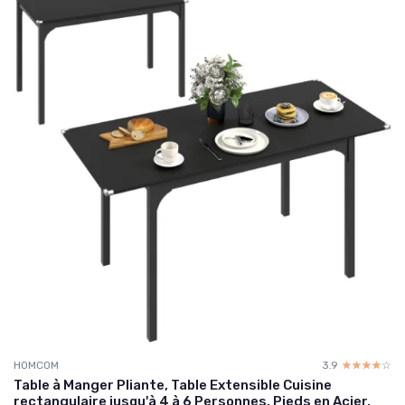
HOMCOM
3.9
☆☆☆☆☆
★★★★★
Table à Manger Pliante, Table Extensible Cuisine
rectangulaire jusqu'à 4 à 6 Personnes, Pieds en Acier,