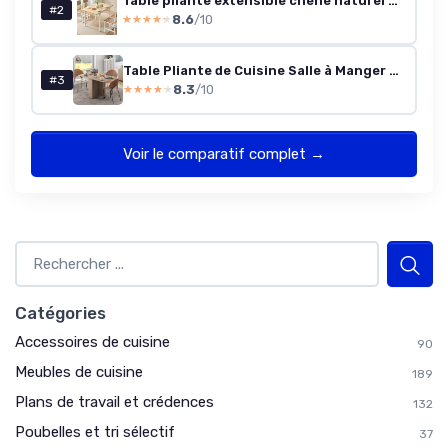
Table pliante extensible chêne naturel & blanc — 2–4 personnes
#2
8.6
/10
★★★★★
★★★★★
Table Pliante de Cuisine Salle à Manger Amovible sur roulettes 75L x 140l x 74H cm 2 étagères intégrées en Bois Coloris Naturel
#3
8.3
/10
★★★★★
★★★★★
Voir le comparatif complet →
Catégories
Accessoires de cuisine
90
Meubles de cuisine
189
Plans de travail et crédences
132
Poubelles et tri sélectif
37