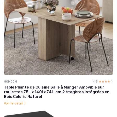
HOMCOM
4.3
☆☆☆☆☆
★★★★★
Table Pliante de Cuisine Salle à Manger Amovible sur
roulettes 75L x 140l x 74H cm 2 étagères intégrées en
Bois Coloris Naturel
Voir le détail