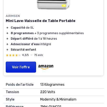
AIRMSEN
Mini Lave-Vaisselle de Table Portable
＋
Capacité
de 5L
＋
8 programmes
+ 3 programmes supplémentaires
＋
Départ différé
de 1 à 18 heures
＋
Adoucisseur d'eau
intégré
＋
Sécurité enfant
★★★★★
★★★★★
4,3/5
—
75 avis
Voir l'offre
Poids de l'article
‎13 Kilogrammes
Tension
‎220 Volts
Style
‎Modernity & Minimalism
Référence
‎ZMW-DUHC01