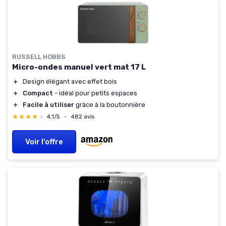
RUSSELL HOBBS
Micro-ondes manuel vert mat 17 L
＋
Design élégant avec effet bois
＋
Compact
- idéal pour petits espaces
＋
Facile à utiliser
grâce à la boutonnière
★★★★★
★★★★★
4,1/5
—
482 avis
Voir l'offre