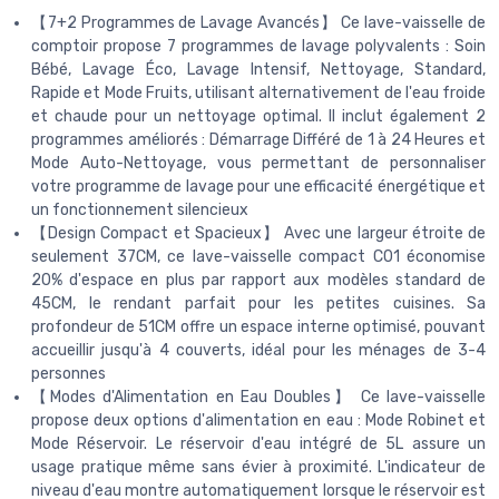
【7+2 Programmes de Lavage Avancés】 Ce lave-vaisselle de
comptoir propose 7 programmes de lavage polyvalents : Soin
Bébé, Lavage Éco, Lavage Intensif, Nettoyage, Standard,
Rapide et Mode Fruits, utilisant alternativement de l'eau froide
et chaude pour un nettoyage optimal. Il inclut également 2
programmes améliorés : Démarrage Différé de 1 à 24 Heures et
Mode Auto-Nettoyage, vous permettant de personnaliser
votre programme de lavage pour une efficacité énergétique et
un fonctionnement silencieux
【Design Compact et Spacieux】 Avec une largeur étroite de
seulement 37CM, ce lave-vaisselle compact C01 économise
20% d'espace en plus par rapport aux modèles standard de
45CM, le rendant parfait pour les petites cuisines. Sa
profondeur de 51CM offre un espace interne optimisé, pouvant
accueillir jusqu'à 4 couverts, idéal pour les ménages de 3-4
personnes
【Modes d'Alimentation en Eau Doubles】 Ce lave-vaisselle
propose deux options d'alimentation en eau : Mode Robinet et
Mode Réservoir. Le réservoir d'eau intégré de 5L assure un
usage pratique même sans évier à proximité. L'indicateur de
niveau d'eau montre automatiquement lorsque le réservoir est