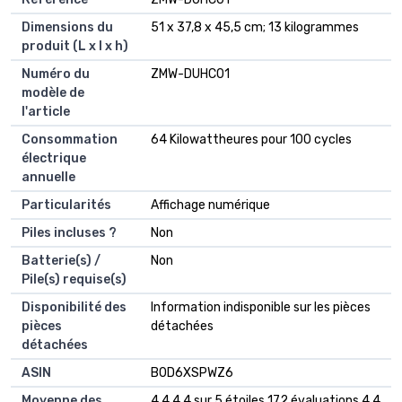
Dimensions du
‎51 x 37,8 x 45,5 cm; 13 kilogrammes
produit (L x l x h)
Numéro du
‎ZMW-DUHC01
modèle de
l'article
Consommation
‎64 Kilowattheures pour 100 cycles
électrique
annuelle
Particularités
‎Affichage numérique
Piles incluses ?
‎Non
Batterie(s) /
‎Non
Pile(s) requise(s)
Disponibilité des
‎Information indisponible sur les pièces
pièces
détachées
détachées
ASIN
B0D6XSPWZ6
Moyenne des
4,4 4,4 sur 5 étoiles 172 évaluations 4,4