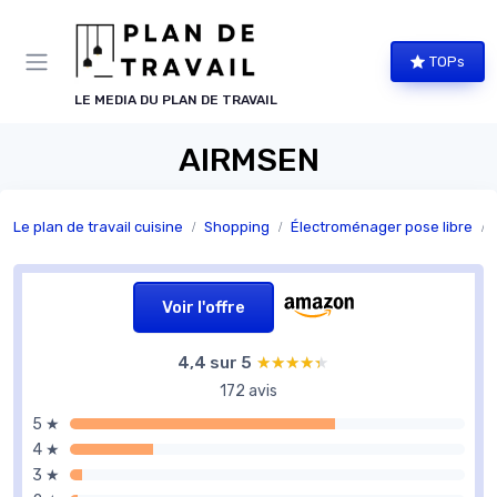
Panneau de gestion des cookies
TOPs
LE MEDIA DU PLAN DE TRAVAIL
AIRMSEN
Le plan de travail cuisine
Shopping
Électroménager pose libre
Voir l'offre
4,4 sur 5
★★★★★
★★★★★
172 avis
5 ★
4 ★
3 ★