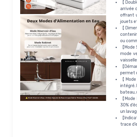
【Double
arrivée 
offrant 
jouets e
【Dimens
contenir
ou comme
【Mode S
mode ve
vaissell
【Démarra
permet u
【Mode R
intégré.
bateau, 
【Mode E
30% d’éc
un lava
【Indicat
trace d’