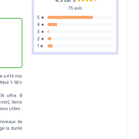
4,3 sur 5
★★★★★
★★★★★
75 avis
5 ★
4 ★
3 ★
2 ★
1 ★
e a été mis
fféré 1–18 h
N offre 8
min), Verre
ons utiles :
niveaux de
nge la durée