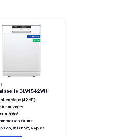
H
aisselle GLV1542WH
 silencieux
(42 dB)
r à couverts
t différé
ommation faible
 Eco, Intensif, Rapide