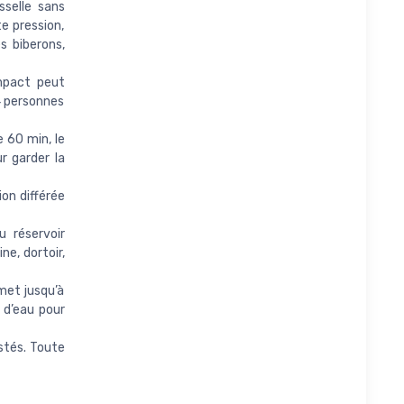
selle sans
e pression,
s biberons,
mpact peut
4 personnes
60 min, le
r garder la
on différée
 réservoir
ne, dortoir,
et jusqu’à
 d’eau pour
stés. Toute