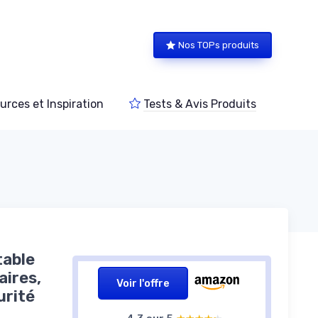
Nos TOPs produits
urces et Inspiration
Tests & Avis Produits
table
ires,
Voir l'offre
urité