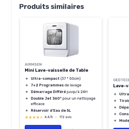
Produits similaires
AIRMSEN
Mini Lave-vaisselle de Table
＋
Ultra-compact
(37 * 50cm)
GEDTEC
＋
7+2 Programmes
de lavage
Lave-v
＋
Démarrage Différé
jusqu'à 24H
＋
Ultra
＋
Double Jet 360°
pour un nettoyage
＋
Tiroi
efficace
＋
Dépar
＋
Réservoir d'Eau de 5L
＋
Cons
★★★★★
★★★★★
4,4/5
—
172 avis
＋
Modes