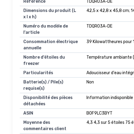
Référence
‎TDQR03A-DE
Dimensions du produit (L
‎42,5 x 42,8 x 45,8 cm; 
x l x h)
Numéro du modèle de
‎TDQR03A-DE
l'article
Consommation électrique
‎39 Kilowattheures pour 
annuelle
Nombre d'étoiles du
‎Température ambiante (
freezer
Particularités
‎Adoucisseur d'eau intég
Batterie(s) / Pile(s)
‎Non
requise(s)
Disponibilité des pièces
‎Information indisponible
détachées
ASIN
B0F9LC3BYT
Moyenne des
4,3 4,3 sur 5 étoiles 75 
commentaires client