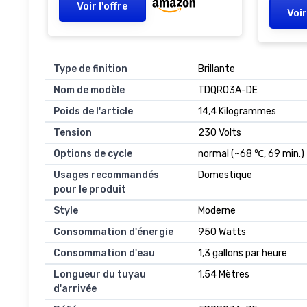
Voir l'offre
Voir
Type de finition
‎Brillante
Nom de modèle
‎TDQR03A-DE
Poids de l'article
‎14,4 Kilogrammes
Tension
‎230 Volts
Options de cycle
‎normal (~68 ℃, 69 min.)
Usages recommandés
‎Domestique
pour le produit
Style
‎Moderne
Consommation d'énergie
‎950 Watts
Consommation d'eau
‎1,3 gallons par heure
Longueur du tuyau
‎1,54 Mètres
d'arrivée