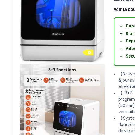
Voir la bo
＋
Cap
＋
8 p
＋
Dépa
＋
Adou
＋
Sécu
【Nouvell
à jour a
et verro
【8+3 P
programm
(50 min)
verrouil
【Systèm
dureté r
de vie et