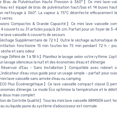
 Bras de Pulvérisation Haute Pression à 360°】Ce mini lave-vais
d’eau est équipé de bras de pulvérisation haut/bas et 14 buses haut
un nettoyage à 360°. La vapeur à 75°C désinfecte efficacement le
t verres
ions Compactes & Grande Capacité】Ce mini lave vaisselle co
 4 couverts ou 31 articles jusqu’à 26 cm. Parfait pour un foyer de 3–
 lave vaisselle 6 couverts de secours
échage Supplémentaire de 72 h】Outre le séchage automatique de 
ntilation fonctionne 15 min toutes les 75 min pendant 72 h – pou
e sèche et sans odeur
ge Différé de 1 à 18 h】Planifiez le lavage selon votre rythme. L’opti
n lavage silencieux la nuit et des économies d’eau et d’énergie
éservoir d’Eau – Sans Installation】Compatible avec robinet ou
 L’indicateur d’eau vous guide pour un usage simple – parfait pour cuisi
mini lave vaisselle sans arrivée d’eau ou camping
CO Plus Écoénergétique】Ce lave vaisselle compact classé D perm
onomies d’énergie. Le mode Éco optimise la température et le débit
ge doux mais complet
ion de Contrôle Qualité】Tous les mini lave vaisselle AIRMSEN sont te
eau ou liquide jaune du système d’adoucisseur est normale