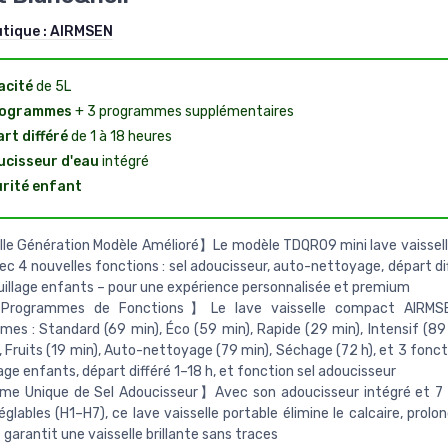
utique :
AIRMSEN
acité
de 5L
rogrammes
+ 3 programmes supplémentaires
rt différé
de 1 à 18 heures
cisseur d'eau
intégré
rité enfant
e Génération Modèle Amélioré】Le modèle TDQR09 mini lave vaissell
vec 4 nouvelles fonctions : sel adoucisseur, auto-nettoyage, départ di
uillage enfants – pour une expérience personnalisée et premium
rogrammes de Fonctions】Le lave vaisselle compact AIRMSE
es : Standard (69 min), Éco (59 min), Rapide (29 min), Intensif (89 
, Fruits (19 min), Auto-nettoyage (79 min), Séchage (72 h), et 3 foncti
lage enfants, départ différé 1–18 h, et fonction sel adoucisseur
e Unique de Sel Adoucisseur】Avec son adoucisseur intégré et 7 
églables (H1–H7), ce lave vaisselle portable élimine le calcaire, prolo
 garantit une vaisselle brillante sans traces