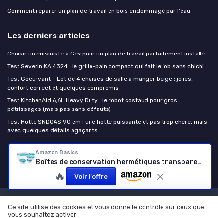
Comment réparer un plan de travail en bois endommagé par l'eau
Les derniers articles
Choisir un cuisiniste à Gex pour un plan de travail parfaitement installé
Test Severin KA 4324 : le grille-pain compact qui fait le job sans chichi
Test Goeurvant – Lot de 4 chaises de salle à manger beige : jolies,
confort correct et quelques compromis
Test KitchenAid 6,6L Heavy Duty : le robot costaud pour gros
pétrissages (mais pas sans défauts)
Test Hotte SNDOAS 90 cm : une hotte puissante et pas trop chère, mais
avec quelques détails agaçants
Amazon Basics
Le plan de travail cuisine
Boîtes de conservation hermétiques transparentes
🔥
Voir l'offre
Mentions légales
Politique de confidentialité
Ce site utilise des cookies et vous donne le contrôle sur ceux que
vous souhaitez activer
© Le plan de travail cuisine 2026