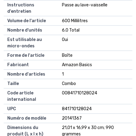
Instructions
‎Passe au lave-vaisselle
d'entretien
Volume de l'article
‎600 Millilitres
Nombre d'unités
‎6.0 Total
Est utilisable au
‎Oui
micro-ondes
Forme de l'article
‎Boîte
Fabricant
‎Amazon Basics
Nombre d'articles
‎1
Taille
‎Combo
Code article
‎00841710128024
international
UPC
‎841710128024
Numéro de modèle
‎20141367
Dimensions du
‎21,01 x 16,99 x 30 cm; 990
produit (L x l x h)
grammes