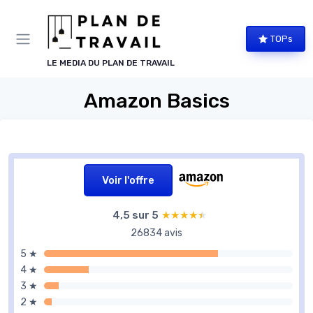
Panneau de gestion des cookies
TOPs
LE MEDIA DU PLAN DE TRAVAIL
Amazon Basics
Voir l'offre
4,5 sur 5
★★★★★
★★★★★
26834 avis
5 ★
4 ★
3 ★
2 ★