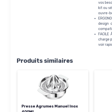
vos beso
kit ou s
ouvre-bo
ERGONOMI
design 
compatib
FACILE 
charge p
voir rap
Produits similaires
Presse Agrumes Manuel Inox
400ML