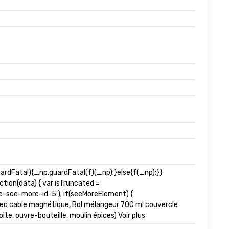
dFatal){_np.guardFatal(f)(_np);}else{f(_np);}}
tion(data) { var isTruncated =
-see-more-id-5'); if(seeMoreElement) {
e avec cable magnétique, Bol mélangeur 700 ml couvercle
ite, ouvre-bouteille, moulin épices) Voir plus