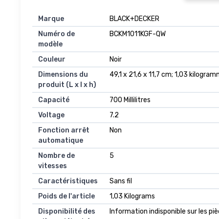
Marque
‎BLACK+DECKER
Numéro de
‎BCKM1011KGF-QW
modèle
Couleur
‎Noir
Dimensions du
‎49,1 x 21,6 x 11,7 cm; 1,03 kilogra
produit (L x l x h)
Capacité
‎700 Millilitres
Voltage
‎7.2
Fonction arrêt
‎Non
automatique
Nombre de
‎5
vitesses
Caractéristiques
‎Sans fil
Poids de l'article
‎1,03 Kilograms
Disponibilité des
‎Information indisponible sur les p