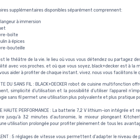
oires supplémentaires disponibles séparément comprennent:
langeur à immersion
uet
vre-boîte
lin à épices
vre-bouteille
est le théâtre de la vie. le lieu où vous vous détendez ou partagez 
alité avec vos proches. et où que vous soyez, black+decker est à la 
vous aider à profiter de chaque instant. vivez. nous vous facilitons le 
TE DU SANS FIL : BLACK+DECKER robot de cuisine multifonction offre
t, simplicité d’utilisation et la possibilité d’utiliser l’appareil n’im
gie sans fil permet une utilisation plus polyvalente et plus pratique p
 HAUTE PERFORMANCE : La batterie 7,2 V lithium-ion intégrée et r
fre jusqu'à 32 minutes d'autonomie, le mixeur plongeant Kitche
ne utilisation prolongée pour profiter pleinement de tous les avanta
NT : 5 réglages de vitesse vous permettent d'adapter le niveau de 