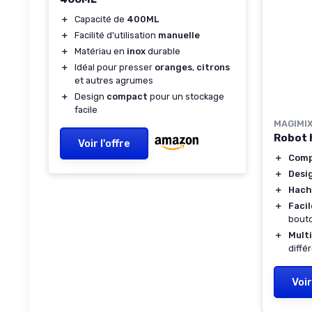
＋
Capacité de
400ML
＋
Facilité d'utilisation
manuelle
＋
Matériau en
inox
durable
＋
Idéal pour presser
oranges
,
citrons
et autres agrumes
＋
Design
compact
pour un stockage
facile
MAGIMI
Robot 
Voir l'offre
＋
Com
＋
Desi
＋
Hach
＋
Facil
bout
＋
Mult
diffé
Voir