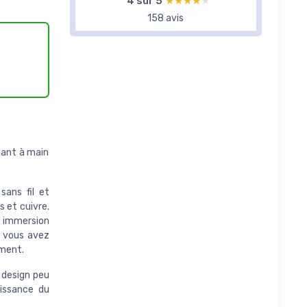
4 sur 5
★★★★★
★★★★★
158 avis
eant à main
sans fil et
 et cuivre.
à immersion
e vous avez
ement.
 design peu
issance du