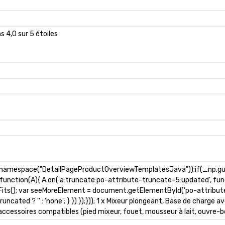
s 4,0 sur 5 étoiles
_namespace("DetailPageProductOverviewTemplatesJava"));if(_np.guar
(function(A){ A.on('a:truncate:po-attribute-truncate-5:updated', func
Fits(); var seeMoreElement = document.getElementById('po-attribute
uncated ? '' : 'none'; } }) });})); 1 x Mixeur plongeant, Base de charg
6 accessoires compatibles (pied mixeur, fouet, mousseur à lait, ouvre-bo