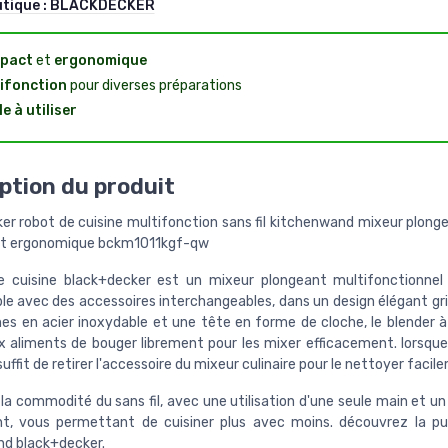
utique :
BLACKDECKER
pact
et
ergonomique
ifonction
pour diverses préparations
le à utiliser
ption du produit
er robot de cuisine multifonction sans fil kitchenwand mixeur plong
t ergonomique bckm1011kgf-qw
e cuisine black+decker est un mixeur plongeant multifonctionnel 
le avec des accessoires interchangeables, dans un design élégant gris
es en acier inoxydable et une tête en forme de cloche, le blender 
 aliments de bouger librement pour les mixer efficacement. lorsqu
 suffit de retirer l'accessoire du mixeur culinaire pour le nettoyer facil
la commodité du sans fil, avec une utilisation d'une seule main et un
t, vous permettant de cuisiner plus avec moins. découvrez la pu
d black+decker.