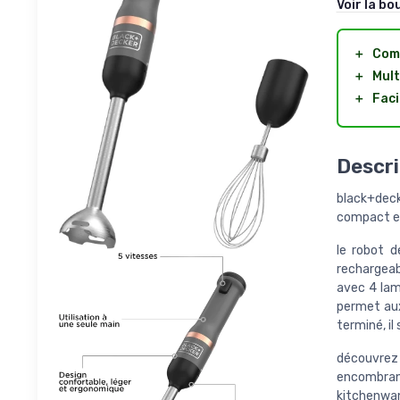
Voir la bo
＋
Com
＋
Mult
＋
Faci
Descri
black+deck
compact e
le robot d
rechargeab
avec 4 lam
permet aux
terminé, il
découvrez 
encombran
kitchenwan