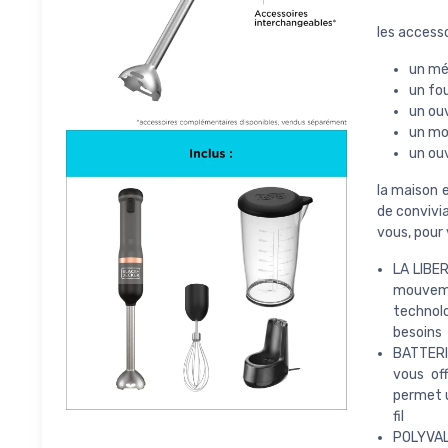
les access
un mé
un fo
un ou
un mou
un ou
la maison 
de convivi
vous, pour 
LA LIBER
mouvemen
technolo
besoins
BATTERIE
vous of
permet u
fil
POLYVALE