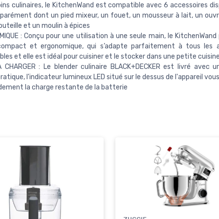
ins culinaires, le KitchenWand est compatible avec 6 accessoires dis
éparément dont un pied mixeur, un fouet, un mousseur à lait, un ouvr
uteille et un moulin à épices
QUE : Conçu pour une utilisation à une seule main, le KitchenWand
compact et ergonomique, qui s’adapte parfaitement à tous les a
les et elle est idéal pour cuisiner et le stocker dans une petite cuisin
À CHARGER : Le blender culinaire BLACK+DECKER est livré avec u
ratique, l'indicateur lumineux LED situé sur le dessus de l'appareil vo
idement la charge restante de la batterie