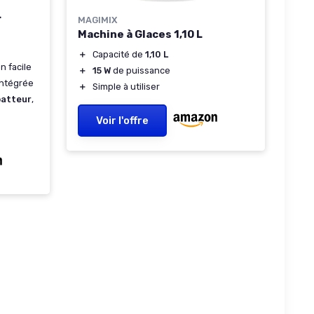
L
MAGIMIX
Machine à Glaces 1,10 L
＋
Capacité de
1,10 L
n facile
＋
15 W
de puissance
ntégrée
＋
Simple à utiliser
batteur
,
Voir l'offre