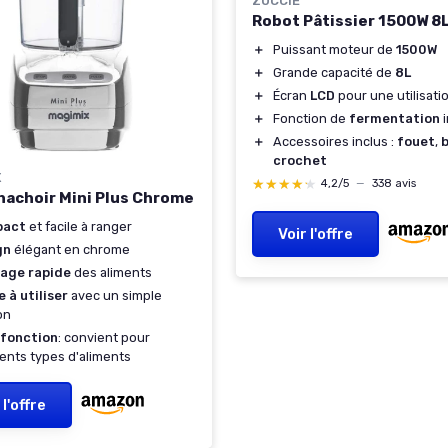
ZUCCIE
Robot Pâtissier 1500W 8
＋
Puissant moteur de
1500W
＋
Grande capacité de
8L
＋
Écran
LCD
pour une utilisatio
＋
Fonction de
fermentation
i
＋
Accessoires inclus :
fouet
,
crochet
X
★★★★★
★★★★★
4,2/5
—
338 avis
hachoir Mini Plus Chrome
pact
et facile à ranger
Voir l'offre
gn
élégant en chrome
age rapide
des aliments
e à utiliser
avec un simple
on
ifonction
: convient pour
rents types d'aliments
 l'offre