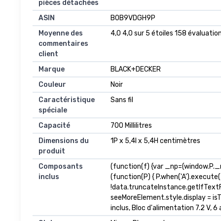
pièces détachées
ASIN
B0B9VDGH9P
Moyenne des
4,0 4,0 sur 5 étoiles 158 évaluation
commentaires
client
Marque
BLACK+DECKER
Couleur
Noir
Caractéristique
Sans fil
spéciale
Capacité
700 Millilitres
Dimensions du
1P x 5,4l x 5,4H centimètres
produit
Composants
(function(f) {var _np=(window.P.
inclus
(function(P) { P.when('A').execute
!data.truncateInstance.getIfText
seeMoreElement.style.display = isTr
inclus, Bloc d'alimentation 7.2 V, 