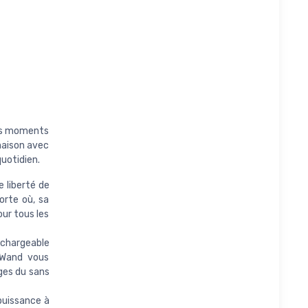
des moments
maison avec
quotidien.
 liberté de
porte où, sa
our tous les
echargeable
nWand vous
ges du sans
puissance à