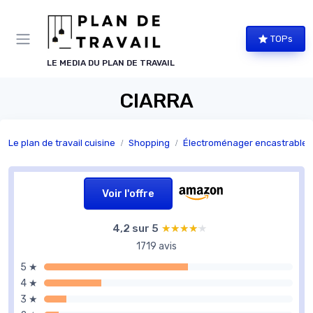
Panneau de gestion des cookies
TOPs
LE MEDIA DU PLAN DE TRAVAIL
CIARRA
Le plan de travail cuisine
Shopping
Électroménager encastrable
Voir l'offre
4,2 sur 5
★★★★★
★★★★★
1719 avis
5 ★
4 ★
3 ★