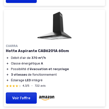
CIARRA
Hotte Aspirante CAB6201A 60cm
＋
Débit d'air de
370 m³/h
＋
Classe énergétique
A
＋
Possibilité d'
évacuation et recyclage
＋
3 vitesses
de fonctionnement
＋
Éclairage
LED
intégré
★★★★★
★★★★★
4,3/5
—
722 avis
Voir l'offre