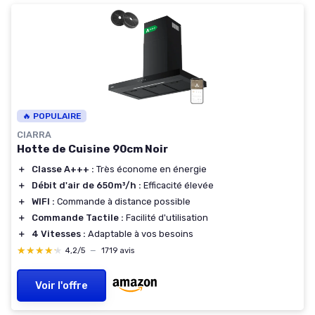
🔥 POPULAIRE
CIARRA
Hotte de Cuisine 90cm Noir
＋
Classe A+++ :
Très économe en énergie
＋
Débit d'air de 650m³/h :
Efficacité élevée
＋
WIFI :
Commande à distance possible
＋
Commande Tactile :
Facilité d'utilisation
＋
4 Vitesses :
Adaptable à vos besoins
★★★★★
★★★★★
4,2/5
—
1719 avis
Voir l'offre