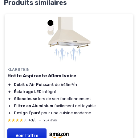
Produits similaires
KLARSTEIN
Hotte Aspirante 60cm Ivoire
＋
Débit d'Air Puissant
de 645m³/h
＋
Éclairage LED
intégré
＋
Silencieuse
lors de son fonctionnement
＋
Filtre en Aluminium
facilement nettoyable
＋
Design Épuré
pour une cuisine moderne
★★★★★
★★★★★
4,1/5
—
257 avis
Voir l'offre