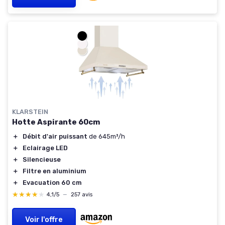
KLARSTEIN
Hotte Aspirante 60cm
＋
Débit d'air puissant
de 645m³/h
＋
Eclairage LED
＋
Silencieuse
＋
Filtre en aluminium
＋
Evacuation 60 cm
★★★★★
★★★★★
4,1/5
—
257 avis
Voir l'offre