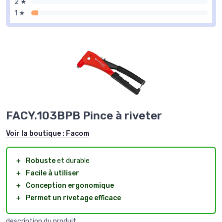
2 ★
1 ★
FACY.103BPB Pince à riveter
Voir la boutique :
Facom
＋
Robuste
et durable
＋
Facile à utiliser
＋
Conception ergonomique
＋
Permet un rivetage efficace
description du produit