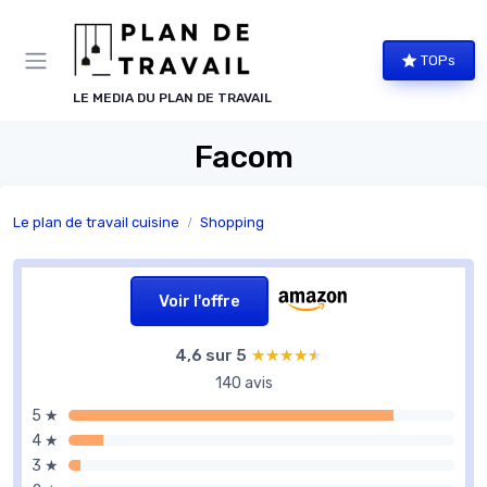
Panneau de gestion des cookies
TOPs
LE MEDIA DU PLAN DE TRAVAIL
Facom
Le plan de travail cuisine
Shopping
Voir l'offre
4,6 sur 5
★★★★★
★★★★★
140 avis
5 ★
4 ★
3 ★