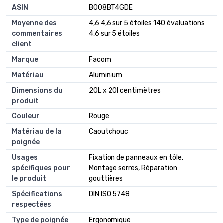
ASIN
B008BT4GDE
Moyenne des
4,6 4,6 sur 5 étoiles 140 évaluations
commentaires
4,6 sur 5 étoiles
client
Marque
Facom
Matériau
Aluminium
Dimensions du
20L x 20l centimètres
produit
Couleur
Rouge
Matériau de la
Caoutchouc
poignée
Usages
Fixation de panneaux en tôle,
spécifiques pour
Montage serres, Réparation
le produit
gouttières
Spécifications
DIN ISO 5748
respectées
Type de poignée
Ergonomique