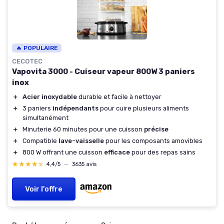
🔥 POPULAIRE
CECOTEC
Vapovita 3000 - Cuiseur vapeur 800W 3 paniers
inox
＋
Acier inoxydable
durable et facile à nettoyer
＋
3 paniers
indépendants
pour cuire plusieurs aliments
simultanément
＋
Minuterie 60 minutes pour une cuisson
précise
＋
Compatible
lave-vaisselle
pour les composants amovibles
＋
800 W offrant une cuisson
efficace
pour des repas sains
★★★★★
★★★★★
4,4/5
—
3635 avis
Voir l'offre