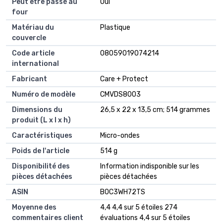
Peut être passé au
‎Oui
four
Matériau du
‎Plastique
couvercle
Code article
‎08059019074214
international
Fabricant
‎Care + Protect
Numéro de modèle
‎CMVDS8003
Dimensions du
‎26,5 x 22 x 13,5 cm; 514 grammes
produit (L x l x h)
Caractéristiques
‎Micro-ondes
Poids de l'article
‎514 g
Disponibilité des
‎Information indisponible sur les
pièces détachées
pièces détachées
ASIN
B0C3WH72TS
Moyenne des
4,4 4,4 sur 5 étoiles 274
commentaires client
évaluations 4,4 sur 5 étoiles