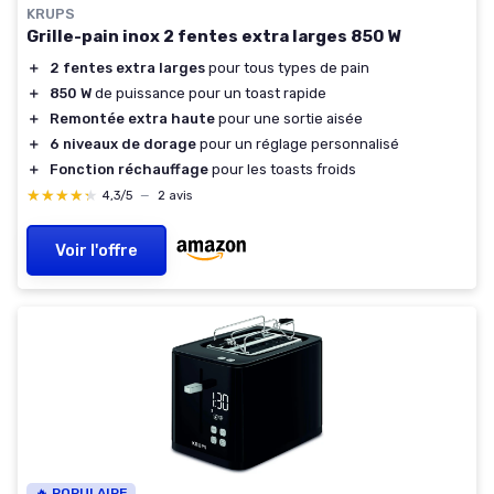
KRUPS
Grille-pain inox 2 fentes extra larges 850 W
＋
2 fentes extra larges
pour tous types de pain
＋
850 W
de puissance pour un toast rapide
＋
Remontée extra haute
pour une sortie aisée
＋
6 niveaux de dorage
pour un réglage personnalisé
＋
Fonction réchauffage
pour les toasts froids
★★★★★
★★★★★
4,3/5
—
2 avis
Voir l'offre
🔥 POPULAIRE