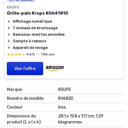
KRUPS
Grille-pain Krups KH641810
＋
Affichage numérique
＋
7 niveaux de brunissage
＋
Ramasse-miettes amovible
＋
Compte à rebours
＋
Appareil de levage
★★★★★
★★★★★
4,4/5
—
1154 avis
Voir l'offre
Marque
‎KRUPS
Numéro de modèle
‎KH682D
Couleur
‎Inox
Dimensions du
‎28,1 x 19,8 x 17,1 cm; 1,39
produit (L x l x h)
kilogrammes