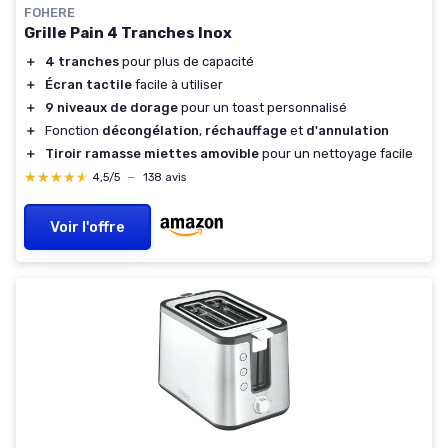
FOHERE
Grille Pain 4 Tranches Inox
＋
4 tranches
pour plus de capacité
＋
Écran tactile
facile à utiliser
＋
9 niveaux de dorage
pour un toast personnalisé
＋
Fonction
décongélation
,
réchauffage
et
d'annulation
＋
Tiroir ramasse miettes amovible
pour un nettoyage facile
★★★★★
★★★★★
4,5/5
—
138 avis
Voir l'offre