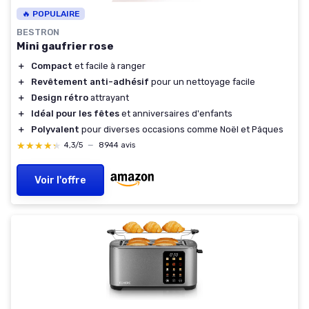
🔥 POPULAIRE
BESTRON
Mini gaufrier rose
＋
Compact
et facile à ranger
＋
Revêtement anti-adhésif
pour un nettoyage facile
＋
Design rétro
attrayant
＋
Idéal pour les fêtes
et anniversaires d'enfants
＋
Polyvalent
pour diverses occasions comme Noël et Pâques
★★★★★
★★★★★
4,3/5
—
8944 avis
Voir l'offre