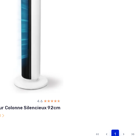
4.6
☆☆☆☆☆
★★★★★
ur Colonne Silencieux 92cm
l
‹‹
‹
1
›
››