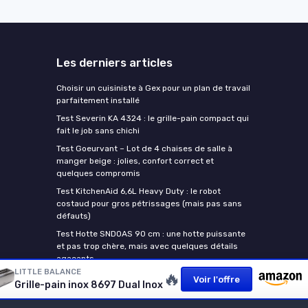
Les derniers articles
Choisir un cuisiniste à Gex pour un plan de travail
parfaitement installé
Test Severin KA 4324 : le grille-pain compact qui
fait le job sans chichi
Test Goeurvant – Lot de 4 chaises de salle à
manger beige : jolies, confort correct et
quelques compromis
Test KitchenAid 6,6L Heavy Duty : le robot
costaud pour gros pétrissages (mais pas sans
défauts)
Test Hotte SNDOAS 90 cm : une hotte puissante
et pas trop chère, mais avec quelques détails
agaçants
LITTLE BALANCE
🔥
Voir l'offre
Grille-pain inox 8697 Dual Inox