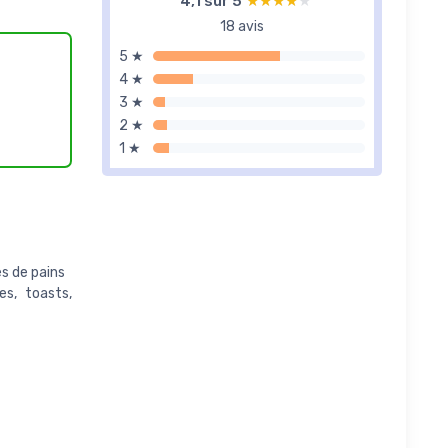
4,1 sur 5
★★★★★
★★★★★
18 avis
5 ★
4 ★
3 ★
2 ★
1 ★
es de pains
es, toasts,