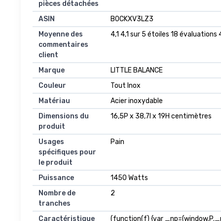
pièces détachées
ASIN
B0CKXV3LZ3
Moyenne des
4,1 4,1 sur 5 étoiles 18 évaluations 4
commentaires
client
Marque
LITTLE BALANCE
Couleur
Tout Inox
Matériau
Acier inoxydable
Dimensions du
16,5P x 38,7l x 19H centimètres
produit
Usages
Pain
spécifiques pour
le produit
Puissance
1450 Watts
Nombre de
2
tranches
Caractéristique
(function(f) {var _np=(window.P.