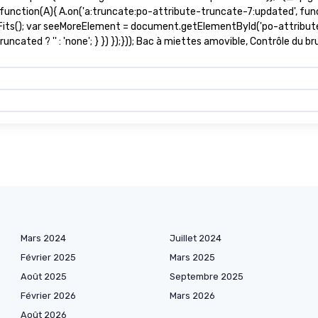
(function(A){ A.on('a:truncate:po-attribute-truncate-7:updated', func
Fits(); var seeMoreElement = document.getElementById('po-attribute
ncated ? '' : 'none'; } }) });})); Bac à miettes amovible, Contrôle du b
Mars 2024
Juillet 2024
Février 2025
Mars 2025
Août 2025
Septembre 2025
Février 2026
Mars 2026
Août 2026