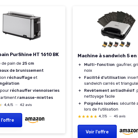
-pain PurShine HT 1610 BK
Machine à sandwich 5 en 
 de pain de
25 cm
＋
Multi-fonction
: gaufrier, gr
noix
veaux de brunissement
＋
Facilité d'utilisation
: inse
tion
réchauffage
et
sandwich carrés et triangula
ngélation
＋
Revêtement antiadhésif
:
e pour
réchauffer viennoiseries
nettoyage facile
artiment
ramasse-miettes
＋
Poignées isolées
: sécurité
★
★
4,4/5
—
42 avis
lors de l'utilisation
★★★★★
★★★★★
4,7/5
—
45 avis
 l'offre
Voir l'offre