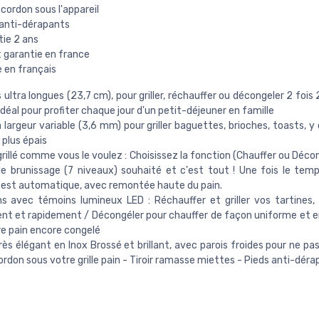
cordon sous l'appareil
 anti-dérapants
tie 2 ans
t garantie en france
 en français
 ultra longues (23,7 cm), pour griller, réchauffer ou décongeler 2 fois
déal pour profiter chaque jour d'un petit-déjeuner en famille
 largeur variable (3,6 mm) pour griller baguettes, brioches, toasts, y
 plus épais
grillé comme vous le voulez : Choisissez la fonction (Chauffer ou Décon
e brunissage (7 niveaux) souhaité et c'est tout ! Une fois le temps
 est automatique, avec remontée haute du pain.
s avec témoins lumineux LED : Réchauffer et griller vos tartines, 
nt et rapidement / Décongéler pour chauffer de façon uniforme et e
re pain encore congelé
rès élégant en Inox Brossé et brillant, avec parois froides pour ne pas
rdon sous votre grille pain - Tiroir ramasse miettes - Pieds anti-dér