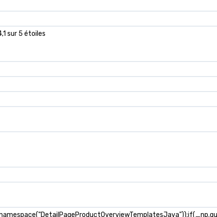
,1 sur 5 étoiles
_namespace("DetailPageProductOverviewTemplatesJava"));if(_np.guar