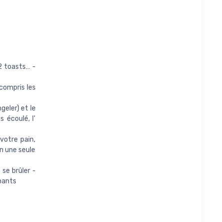
 2 toasts… -
 compris les
geler) et le
 écoulé, l'
votre pain,
n une seule
 se brûler -
apants