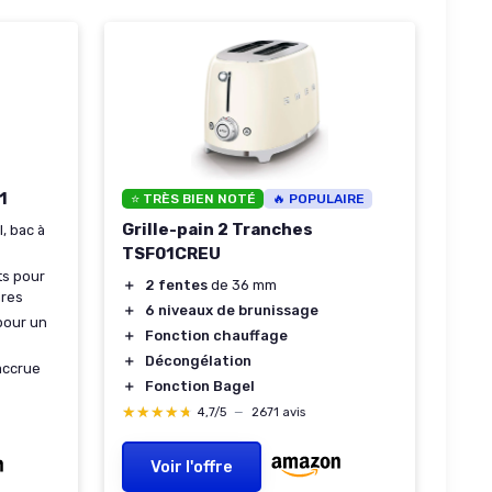
1
⭐ TRÈS BIEN NOTÉ
🔥 POPULAIRE
Grille-pain 2 Tranches
il, bac à
TSF01CREU
rts pour
＋
2 fentes
de 36 mm
ires
＋
6 niveaux de brunissage
 pour un
＋
Fonction chauffage
＋
Décongélation
 accrue
＋
Fonction Bagel
★★★★★
★★★★★
4,7/5
—
2671 avis
Voir l'offre