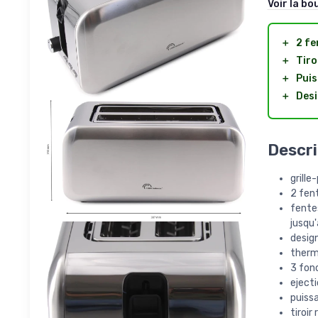
Voir la bo
＋
2 fe
＋
Tiro
＋
Puis
＋
Desi
Descri
grille
2 fent
fente
jusqu'
design
thermo
3 fonc
eject
puiss
tiroi