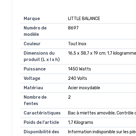
Marque
‎LITTLE BALANCE
Numéro de
‎8697
modèle
Couleur
‎Tout Inox
Dimensions du
‎16,5 x 38,7 x 19 cm; 1,7 kilogramm
produit (L x l x h)
Puissance
‎1450 Watts
Voltage
‎240 Volts
Matériau
‎Acier inoxydable
Nombre de
‎2
fentes
Caractéristiques
‎Bac à miettes amovible, Contrôle d
Poids de l'article
‎1,7 Kilograms
Disponibilité des
‎Information indisponible sur les p