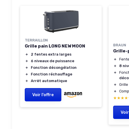
TERRAILLON
BRAUN
Grille pain LONG NEW MOON
Grille
＋
2 fentes extra larges
＋
Fente
＋
6 niveaux de puissance
＋
8 ni
＋
Fonction décongélation
＋
Fonc
＋
Fonction réchauffage
déco
＋
Arrêt automatique
＋
Grill
＋
Comp
Voir l'offre
★★★★
★★★★
Voir