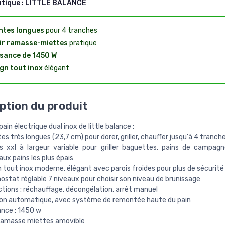
utique :
LITTLE BALANCE
ntes longues
pour 4 tranches
ir ramasse-miettes
pratique
sance de 1450 W
gn tout inox
élégant
ption du produit
-pain électrique dual inox de little balance :
es très longues (23,7 cm) pour dorer, griller, chauffer jusqu'à 4 tranch
s xxl à largeur variable pour griller baguettes, pains de campagn
aux pains les plus épais
 tout inox moderne, élégant avec parois froides pour plus de sécurité
stat réglable 7 niveaux pour choisir son niveau de brunissage
tions : réchauffage, décongélation, arrêt manuel
ion automatique, avec système de remontée haute du pain
ance : 1450 w
r ramasse miettes amovible