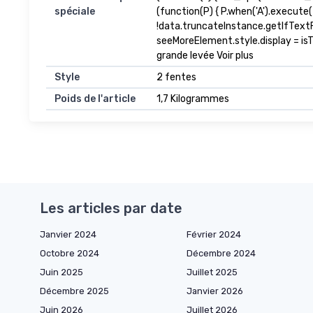
spéciale
(function(P) { P.when('A').execute
!data.truncateInstance.getIfText
seeMoreElement.style.display = isTru
grande levée Voir plus
Style
2 fentes
Poids de l'article
1,7 Kilogrammes
Les articles par date
Janvier 2024
Février 2024
Octobre 2024
Décembre 2024
Juin 2025
Juillet 2025
Décembre 2025
Janvier 2026
Juin 2026
Juillet 2026