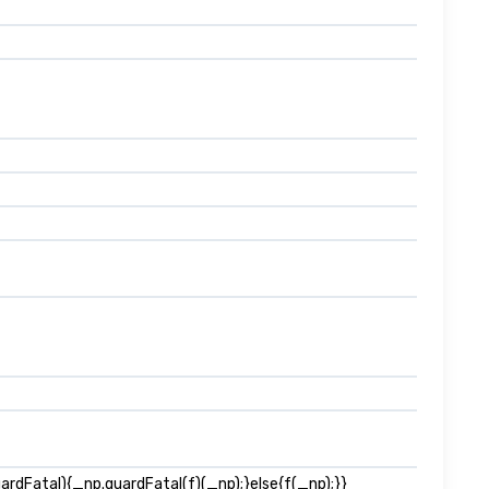
dFatal){_np.guardFatal(f)(_np);}else{f(_np);}}