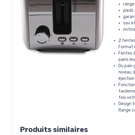
range 
pieds
garan
sav e
notice
2 fentes
Format i
Fentes à
pains les
Du pain 
niveau d
éjection
Fonction
facileme
fois vot
Design t
Range co
Produits similaires