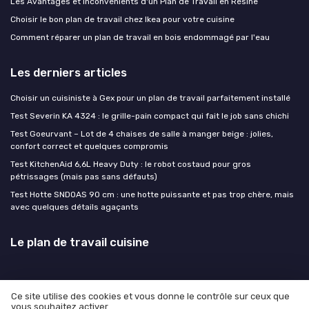
Les Avantages et Inconvénients d'un Plan de Travail en Résine
Choisir le bon plan de travail chez Ikea pour votre cuisine
Comment réparer un plan de travail en bois endommagé par l'eau
Les derniers articles
Choisir un cuisiniste à Gex pour un plan de travail parfaitement installé
Test Severin KA 4324 : le grille-pain compact qui fait le job sans chichi
Test Goeurvant – Lot de 4 chaises de salle à manger beige : jolies,
confort correct et quelques compromis
Test KitchenAid 6,6L Heavy Duty : le robot costaud pour gros
pétrissages (mais pas sans défauts)
Test Hotte SNDOAS 90 cm : une hotte puissante et pas trop chère, mais
avec quelques détails agaçants
Le plan de travail cuisine
Ce site utilise des cookies et vous donne le contrôle sur ceux que
vous souhaitez activer