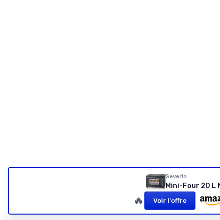
Severin
Mini-Four 20 L 
🔥
Voir l'offre