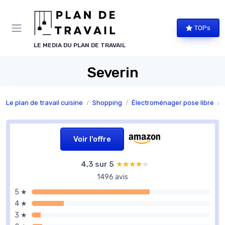
Panneau de gestion des cookies
TOPs
LE MEDIA DU PLAN DE TRAVAIL
Severin
Le plan de travail cuisine
Shopping
Électroménager pose libre
Voir l'offre
4,3 sur 5
★★★★★
★★★★★
1496 avis
5 ★
4 ★
3 ★