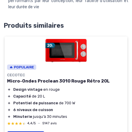
performants par leur conception, leur facilité d'utilisation et
leur durée de vie
Produits similaires
🔥 POPULAIRE
CECOTEC
Micro-Ondes Proclean 3010 Rouge Rétro 20L
＋
Design vintage
en rouge
＋
Capacité
de 20 L
＋
Potentiel de puissance
de 700 W
＋
6 niveaux de cuisson
＋
Minuterie
jusqu'à 30 minutes
★★★★★
★★★★★
4,4/5
—
5147 avis