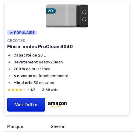
🔥 POPULAIRE
CECOTEC
Micro-ondes ProClean 3040
＋
Capacité
de 20 L
＋
Revêtement
Ready2Clean
＋
700 W
de puissance
＋
6 niveaux
de fonctionnement
＋
Minuterie
30 minutes
★★★★★
★★★★★
4,1/5
—
3188 avis
Voir l'offre
Marque
‎Severin