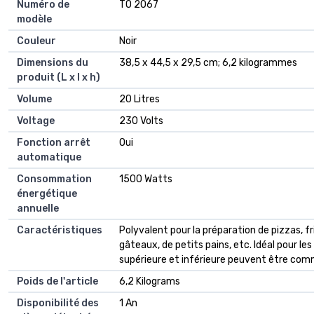
Numéro de
‎TO 2067
modèle
Couleur
‎Noir
Dimensions du
‎38,5 x 44,5 x 29,5 cm; 6,2 kilogrammes
produit (L x l x h)
Volume
‎20 Litres
Voltage
‎230 Volts
Fonction arrêt
‎Oui
automatique
Consommation
‎1500 Watts
énergétique
annuelle
Caractéristiques
‎Polyvalent pour la préparation de pizzas, fr
gâteaux, de petits pains, etc. Idéal pour le
supérieure et inférieure peuvent être c
Poids de l'article
‎6,2 Kilograms
Disponibilité des
‎1 An