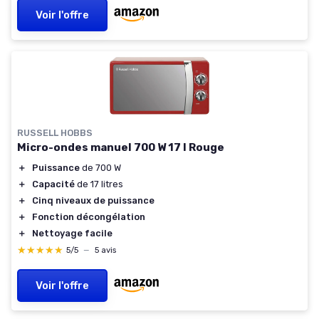
Voir l'offre
RUSSELL HOBBS
Micro-ondes manuel 700 W 17 l Rouge
＋
Puissance
de 700 W
＋
Capacité
de 17 litres
＋
Cinq niveaux de puissance
＋
Fonction décongélation
＋
Nettoyage facile
★★★★★
★★★★★
5/5
—
5 avis
Voir l'offre