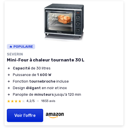
🔥 POPULAIRE
SEVERIN
Mini-Four à chaleur tournante 30 L
＋
Capacité
de 30 litres
＋
Puissance de
1 600 W
＋
Fonction
tournebroche
incluse
＋
Design
élégant
en noir et inox
＋
Panoplie de
minuteurs
jusqu'à 120 min
★★★★★
★★★★★
4,2/5
—
1833 avis
Voir l'offre