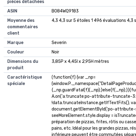
pièces détachées
ASIN
B084WQ9183
Moyenne des
4,3 4,3 sur 5 étoiles 1 496 évaluations 4,3 s
commentaires
client
Marque
Severin
Couleur
Noir
Dimensions du
3,85P x 4,45l x 2,95H mètres
produit
Caractéristique
(function(f) {var _np=
spéciale
(window.P._namespace("DetailPageProduc
{_np.guardFatal(f)(_np);}else{f(_np);}}(fu
A.on('a:truncate:po-attribute-truncate-3:u
!data.truncateInstance.getIfTextFits(); v
document.getElementById('po-attribute-s
seeMoreElement.style.display = isTruncated ? '
préparation de pizzas, frites, rôtis ou cass
pains, etc. Idéal pour les grandes pizzas, r
inférieure peuvent être commutées sépar