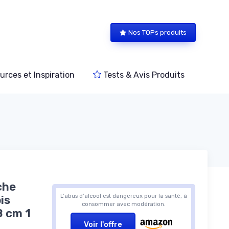
Nos TOPs produits
urces et Inspiration
Tests & Avis Produits
che
L’abus d’alcool est dangereux pour la santé, à
is
consommer avec modération.
8 cm 1
Voir l'offre