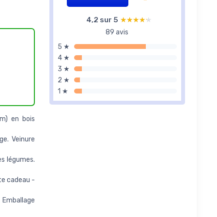
4,2 sur 5
★★★★★
★★★★★
89 avis
5 ★
4 ★
3 ★
2 ★
1 ★
m) en bois
ge. Veinure
les légumes.
îte cadeau -
. Emballage