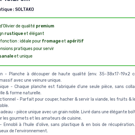
utique :
SOLTAKO
d’Olivier de qualité
premium
gn
rustique
et élégant
fonction : idéale pour
fromage
et
apéritif
nsions pratiques pour servir
sanale
et unique
in - Planche à découper de haute qualité (env. 35-38x17-19x2 c
r massif avec une veinure unique.
ique - Chaque planche est fabriquée d'une seule pièce, sans colla
elle & forme naturelle.
ctionnel - Parfait pour couper, hacher & servir la viande, les fruits & 
oble.
cadeau - pièce unique avec un grain noble. Livré dans une élégante bo
ur les gourmets et les amateurs de cuisine.
- Ennobli à l'huile d'olive, sans plastique & en bois de récupération
eux de l'environnement.