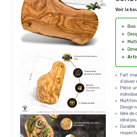
Voir la bo
＋
Bois 
＋
Desi
＋
Multi
＋
Dime
＋
Arti
Fait ma
d'olivie
Pièce un
individu
Multifon
Design n
Idée de 
idéal po
Durable 
respectu