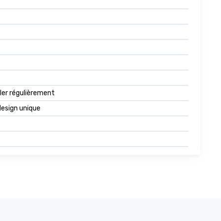
ler régulièrement
design unique