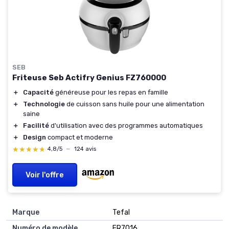
SEB
Friteuse Seb Actifry Genius FZ760000
＋
Capacité
généreuse pour les repas en famille
＋
Technologie
de cuisson sans huile pour une alimentation
saine
＋
Facilité
d'utilisation avec des programmes automatiques
＋
Design
compact et moderne
★★★★★
★★★★★
4,8/5
—
124 avis
Voir l'offre
Marque
‎Tefal
Numéro de modèle
‎FR7016