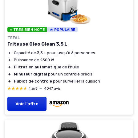
⭐ TRÈS BIEN NOTÉ
🔥 POPULAIRE
TEFAL
Friteuse Oleo Clean 3,5 L
＋
Capacité de 3,5 L pour jusqu'à 6 personnes
＋
Puissance de 2300 W
＋
Filtration automatique
de l'huile
＋
Minuteur digital
pour un contrôle précis
＋
Hublot de contrôle
pour surveiller la cuisson
★★★★★
★★★★★
4,6/5
—
4047 avis
Voir l'offre