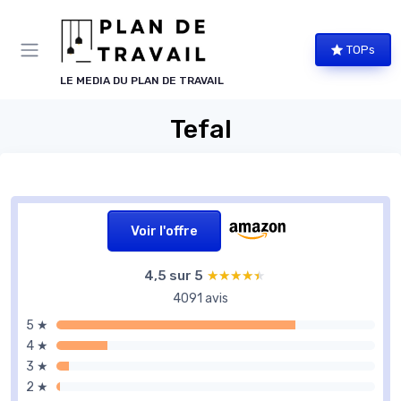
Panneau de gestion des cookies
TOPs
LE MEDIA DU PLAN DE TRAVAIL
Tefal
Voir l'offre
4,5 sur 5
★★★★★
★★★★★
4091 avis
5 ★
4 ★
3 ★
2 ★