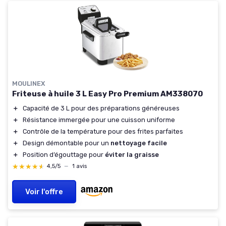
MOULINEX
Friteuse à huile 3 L Easy Pro Premium AM338070
＋
Capacité de 3 L pour des préparations généreuses
＋
Résistance immergée pour une cuisson uniforme
＋
Contrôle de la température pour des frites parfaites
＋
Design démontable pour un
nettoyage facile
＋
Position d’égouttage pour
éviter la graisse
★★★★★
★★★★★
4,5/5
—
1 avis
Voir l'offre