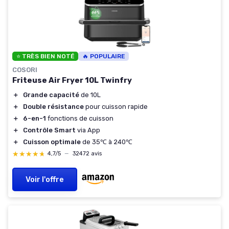
⭐ TRÈS BIEN NOTÉ
🔥 POPULAIRE
COSORI
Friteuse Air Fryer 10L Twinfry
＋
Grande capacité
de 10L
＋
Double résistance
pour cuisson rapide
＋
6-en-1
fonctions de cuisson
＋
Contrôle Smart
via App
＋
Cuisson optimale
de 35℃ à 240℃
★★★★★
★★★★★
4,7/5
—
32472 avis
Voir l'offre