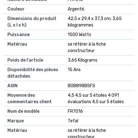
Couleur
‎Argenté.
Dimensions du produit
‎42,5 x 29,4 x 37,3 cm; 3,65
(L x l x h)
kilogrammes
Puissance
‎1500 Watts
Matériau
‎se référer à la fiche
constructeur
Poids de l'article
‎3,65 Kilograms
Disponibilité des pièces
‎15 Ans
détachées
ASIN
B0B89BBSFS
Moyenne des
4,5 4,5 sur 5 étoiles 4 091
commentaires client
évaluations 4,5 sur 5 étoiles
Nom de modèle
FR7016
Marque
Tefal
Matériau
se référer à la fiche
constructeur