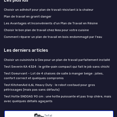
Choisir un adhésif pour plan de travail résistant à la chaleur
Plan de travail en granit danger
Les Avantages et Inconvénients d'un Plan de Travail en Résine
Choisir le bon plan de travail chez Ikea pour votre cuisine
Comment réparer un plan de travail en bois endommagé par l'eau
Les derniers articles
Choisir un cuisiniste à Gex pour un plan de travail parfaitement installé
Test Severin KA 4324 : le grille-pain compact qui fait le job sans chichi
Test Goeurvant – Lot de 4 chaises de salle à manger beige : jolies,
confort correct et quelques compromis
Test KitchenAid 6,6L Heavy Duty : le robot costaud pour gros
pétrissages (mais pas sans défauts)
Test Hotte SNDOAS 90 cm : une hotte puissante et pas trop chère, mais
avec quelques détails agaçants
Le plan de travail cuisine
Tefal