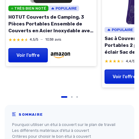
⭐ TRÈS BIEN NOTÉ
🔥 POPULAIRE
HOTUT Couverts de Camping, 3
Pièces Portables Ensemble de
🔥 POPULAIRE
Couverts en Acier Inoxydable avec
étui Portable, Passe au Lave-
Sac à Couvert
★★★★★
★★★★★
4,5/5
—
1038 avis
Vaisselle,
Portables 2 p
Couteau/Fourchette/Cuillère
éclair Sac de
Voir l'offre
pour Voyage Camping Bureau Noir
néoprène Sac
★★★★★
★★★★★
4,4/5
Couverts de 
Camping école
Voir l'offre
Violet) Violet
SOMMAIRE
Pourquoi utiliser un étui à couvert sur le plan de travail
Les différents matériaux d’étui à couvert
Critères pour choisir le bon étui à couvert