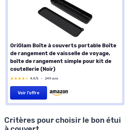
OriGlam Boîte à couverts portable Boîte
de rangement de vaisselle de voyage,
boîte de rangement simple pour kit de
coutellerie (Noir)
★★★★★
★★★★★
4,4/5
—
249 avis
Voir l'offre
Critères pour choisir le bon étui
à couvert