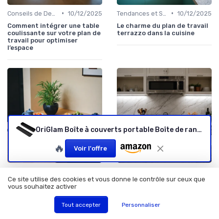
•
•
Conseils de Design
10/12/2025
Tendances et Styles
10/12/2025
Comment intégrer une table
Le charme du plan de travail
coulissante sur votre plan de
terrazzo dans la cuisine
travail pour optimiser
l’espace
OriGlam Boîte à couverts portable Boîte de rangement de vaisselle de voyage, boîte de rangement simple pour kit de coutellerie (Noir)
🔥
Voir l'offre
•
•
Personnalisation et Options Sur Mesure
30/11/2025
Personnalisation et Options Sur Mesure
29/11/2025
Ce site utilise des cookies et vous donne le contrôle sur ceux que
Tout savoir sur la plaque
Comment choisir une plaque
vous souhaitez activer
japonaise pour la cuisine : un
marbre sur mesure pour
atout pour votre plan de
votre plan de travail
Tout accepter
Personnaliser
travail