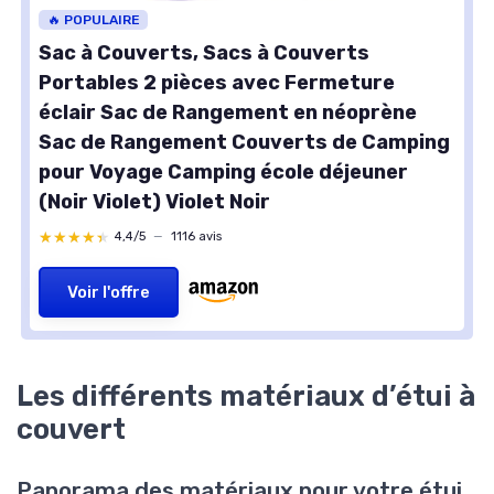
🔥 POPULAIRE
Sac à Couverts, Sacs à Couverts
Portables 2 pièces avec Fermeture
éclair Sac de Rangement en néoprène
Sac de Rangement Couverts de Camping
pour Voyage Camping école déjeuner
(Noir Violet) Violet Noir
★★★★★
★★★★★
4,4/5
—
1116 avis
Voir l'offre
Les différents matériaux d’étui à
couvert
Panorama des matériaux pour votre étui