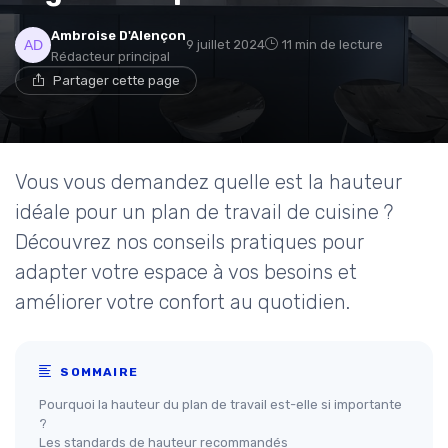
Ambroise D'Alençon
9 juillet 2024
11 min de lecture
Rédacteur principal
Partager cette page
Vous vous demandez quelle est la hauteur
idéale pour un plan de travail de cuisine ?
Découvrez nos conseils pratiques pour
adapter votre espace à vos besoins et
améliorer votre confort au quotidien.
SOMMAIRE
Pourquoi la hauteur du plan de travail est-elle si importante
?
Les standards de hauteur recommandés