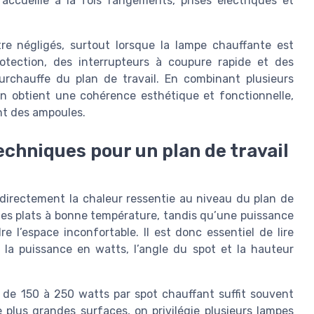
 accueille à la fois rangements, prises électriques et
re négligés, surtout lorsque la lampe chauffante est
rotection, des interrupteurs à coupure rapide et des
surchauffe du plan de travail. En combinant plusieurs
 obtient une cohérence esthétique et fonctionnelle,
nt des ampoules.
echniques pour un plan de travail
directement la chaleur ressentie au niveau du plan de
 les plats à bonne température, tandis qu’une puissance
e l’espace inconfortable. Il est donc essentiel de lire
la puissance en watts, l’angle du spot et la hauteur
e 150 à 250 watts par spot chauffant suffit souvent
 plus grandes surfaces, on privilégie plusieurs lampes