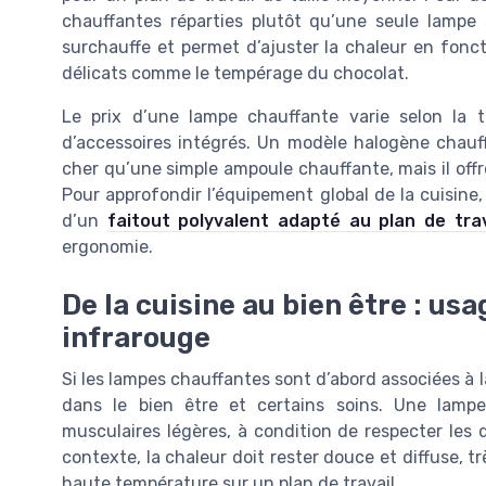
chauffantes réparties plutôt qu’une seule lampe
surchauffe et permet d’ajuster la chaleur en fonct
délicats comme le tempérage du chocolat.
Le prix d’une lampe chauffante varie selon la t
d’accessoires intégrés. Un modèle halogène chauff
cher qu’une simple ampoule chauffante, mais il offre
Pour approfondir l’équipement global de la cuisine, 
d’un
faitout polyvalent adapté au plan de trav
ergonomie.
De la cuisine au bien être : us
infrarouge
Si les lampes chauffantes sont d’abord associées à l
dans le bien être et certains soins. Une lamp
musculaires légères, à condition de respecter les 
contexte, la chaleur doit rester douce et diffuse, tr
haute température sur un plan de travail.