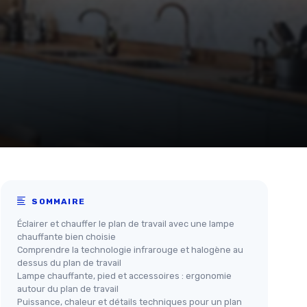
SOMMAIRE
Éclairer et chauffer le plan de travail avec une lampe
chauffante bien choisie
Comprendre la technologie infrarouge et halogène au
dessus du plan de travail
Lampe chauffante, pied et accessoires : ergonomie
autour du plan de travail
Puissance, chaleur et détails techniques pour un plan