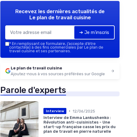
Recevez les dernières actualités de
Le plan de travail cuisine
➔ Je m'inscris
*
En remplissant ce formulaire, j’accepte d’être
contacté(e) à des fins commerciales par Le plan de
travail cuisine et ses partenaires.
Le plan de travail cuisine
Ajoutez-nous à vos sources préférées sur Google
Parole d'experts
•
12/06/2025
Interview
Interview de Emma Lankushenko :
Révolution anti-cuisinistes - Une
start-up française casse les prix du
plan de travail en pierre naturelle