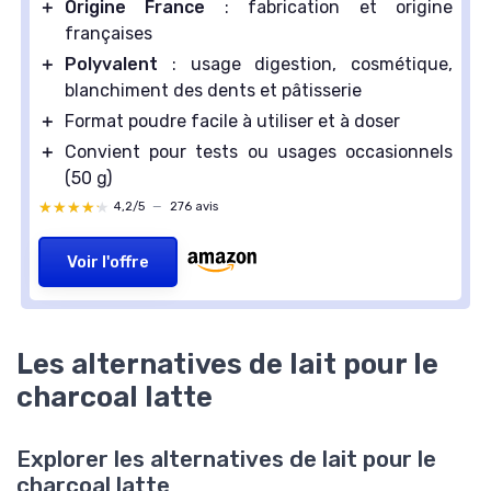
＋
Origine France
: fabrication et origine
françaises
＋
Polyvalent
: usage digestion, cosmétique,
blanchiment des dents et pâtisserie
＋
Format poudre facile à utiliser et à doser
＋
Convient pour tests ou usages occasionnels
(50 g)
★★★★★
★★★★★
4,2/5
—
276 avis
Voir l'offre
Les alternatives de lait pour le
charcoal latte
Explorer les alternatives de lait pour le
charcoal latte