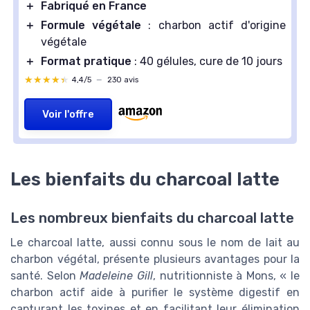
＋
Fabriqué en France
＋
Formule végétale
: charbon actif d'origine
végétale
＋
Format pratique
: 40 gélules, cure de 10 jours
★★★★★
★★★★★
4,4/5
—
230 avis
Voir l'offre
Les bienfaits du charcoal latte
Les nombreux bienfaits du charcoal latte
Le charcoal latte, aussi connu sous le nom de lait au
charbon végétal, présente plusieurs avantages pour la
santé. Selon
Madeleine Gill
, nutritionniste à Mons, « le
charbon actif aide à purifier le système digestif en
capturant les toxines et en facilitant leur élimination