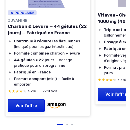
🔥 POPULAIRE
Vitavea - Cha
JUVAMINE
1000 mg (40 g
Charbon & Levure — 44 gélules (22
＋
Triple action
:
jours) — Fabriqué en France
ballonnements,
＋
Contribue à réduire les flatulences
＋
Dosage élevé
(indiqué pour les gaz intestinaux)
＋
Fabriqué en 
＋
Formule combinée
charbon + levure
＋
Formule végé
＋
44 gélules = 22 jours
— dosage
d'origine végé
pratique pour un programme
＋
Format prati
＋
Fabriqué en France
jours
＋
Format compact
(mini) — facile à
★★★★★
★★★★★
4,4/5
emporter
★★★★★
★★★★★
4,2/5
—
2251 avis
Voir l'offre
Voir l'offre