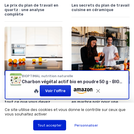
Le prix du plan de travail en
Les secrets du plan de travail
quartz : une analyse
cuisine en céramique
complète
BIOPTIMAL nutrition naturelle
Charbon végétal actif bio en poudre 50 g - BIOPTIMAL
🔥
•
•
Blogs et Articles
12/06/2025
Tendances et Styles
01/12/2025
Voir l'offre
La courgette black beauty :
Les secrets du plan de travail
tout ce que vous devez
en marbre noir pour une
savoir
cuisine élégante
Ce site utilise des cookies et vous donne le contrôle sur ceux que
vous souhaitez activer
Tout accepter
Personnaliser