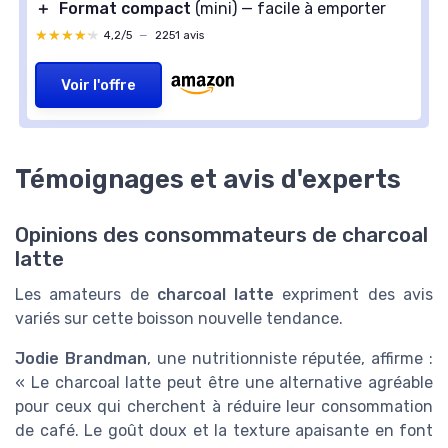
＋
Format compact
(mini) — facile à emporter
★★★★★
★★★★★
4,2/5
—
2251 avis
Voir l'offre
Témoignages et avis d'experts
Opinions des consommateurs de charcoal
latte
Les amateurs de
charcoal latte
expriment des avis
variés sur cette boisson nouvelle tendance.
Jodie Brandman
, une nutritionniste réputée, affirme :
« Le charcoal latte peut être une alternative agréable
pour ceux qui cherchent à réduire leur consommation
de café. Le goût doux et la texture apaisante en font