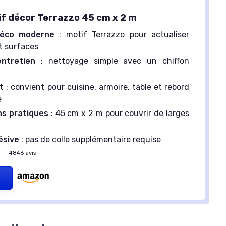
if décor Terrazzo 45 cm x 2 m
déco moderne
: motif Terrazzo pour actualiser
t surfaces
entretien
: nettoyage simple avec un chiffon
t
: convient pour cuisine, armoire, table et rebord
e
ns pratiques
: 45 cm x 2 m pour couvrir de larges
ésive
: pas de colle supplémentaire requise
—
4846 avis