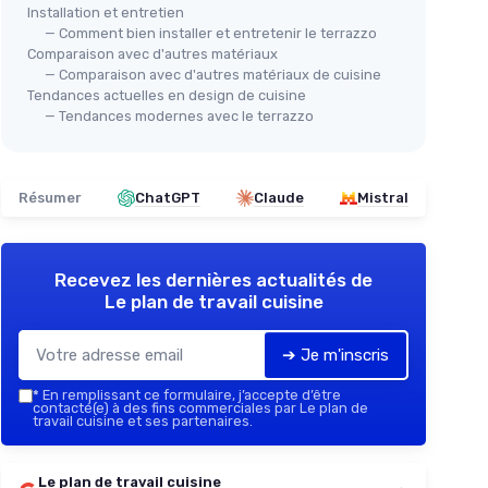
Installation et entretien
— Comment bien installer et entretenir le terrazzo
Comparaison avec d'autres matériaux
— Comparaison avec d'autres matériaux de cuisine
🔥
LACHEERY
Tendances actuelles en design de cuisine
DCF
 bois
Film adhésif effet terrazzo blanc
— Tendances modernes avec le terrazzo
Fil
errazzo
40 x 200 cm
cm 
que
＋
Effet pierre
esthétique façon
＋
terrazzo pour moderniser rapidement
Résumer
ChatGPT
Claude
Mistral
＋
Format pratique
40 x 200 cm
adapté
aux meubles et plans de travail
zzo
＋
＋
Autocollant décoratif
facile à
Recevez les dernières actualités de
appliquer et à découper sur mesure
apté aux
Le plan de travail cuisine
＋
＋
Protège les surfaces contre les
rayures et salissures
as et
＋
➔ Je m'inscris
＋
Nettoyage simple avec un chiffon
humide
*
En remplissant ce formulaire, j’accepte d’être
＋
★★★★★
★★★★★
4,5/5
—
437 avis
contacté(e) à des fins commerciales par Le plan de
travail cuisine et ses partenaires.
★★
★★
Voir l'offre
Le plan de travail cuisine