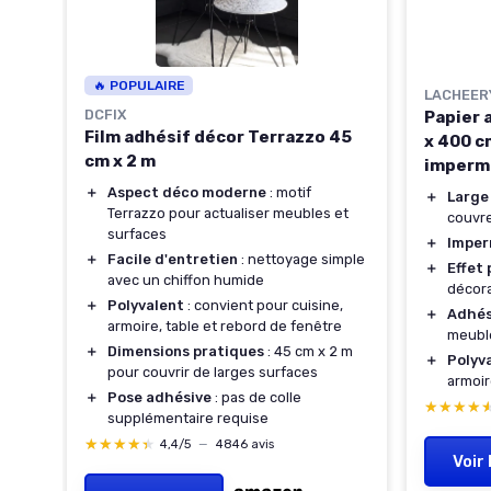
🔥 POPULAIRE
LACHEER
DCFIX
lanc
Papier 
Film adhésif décor Terrazzo 45
x 400 c
cm x 2 m
imperm
＋
Aspect déco moderne
: motif
ment
＋
Large
Terrazzo pour actualiser meubles et
couvre
pté
surfaces
＋
Imper
＋
Facile d'entretien
: nettoyage simple
＋
Effet 
avec un chiffon humide
re
décor
＋
Polyvalent
: convient pour cuisine,
＋
Adhés
armoire, table et rebord de fenêtre
meuble
＋
Dimensions pratiques
: 45 cm x 2 m
＋
Polyv
pour couvrir de larges surfaces
armoir
＋
Pose adhésive
: pas de colle
★★★★
★★★★
supplémentaire requise
★★★★★
★★★★★
4,4/5
—
4846 avis
Voir 