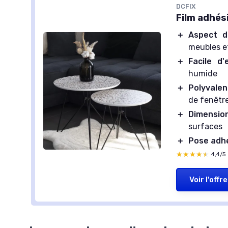
DCFIX
Film adhés
＋
Aspect 
meubles e
＋
Facile d'
humide
＋
Polyvalen
de fenêtr
＋
Dimensio
surfaces
＋
Pose adh
★★★★★
★★★★★
4,4/5
Voir l'offre