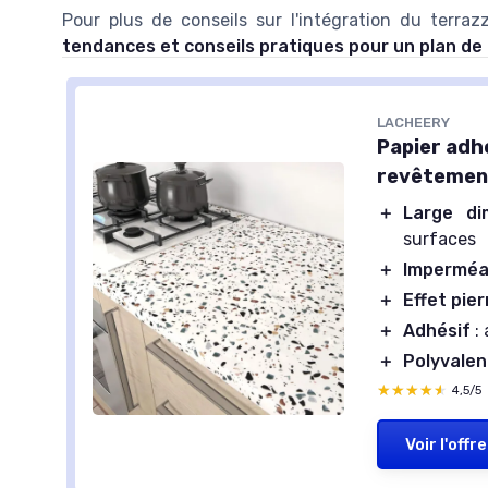
Pour plus de conseils sur l'intégration du terraz
tendances et conseils pratiques pour un plan de t
LACHEERY
Papier adh
revêtement
＋
Large di
surfaces
＋
Imperméa
＋
Effet pie
＋
Adhésif
: 
＋
Polyvalen
★★★★★
★★★★★
4,5/5
Voir l'offre