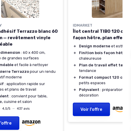
Y
IDMARKET
adhésif Terrazzo blanc 60
Îlot central TIBO 120 cm -
m — revêtement vinyle
façon hêtre, plan effet t
éable
＋
Design moderne
et esthéti
 dimension
: 60 x 400 cm,
＋
Finition bois façon hêtre
 de grandes surfaces
chaleureuse
méable
et facile à nettoyer
＋
Plan de travail effet terra
tendance
pierre Terrazzo
pour un rendu
atif moderne
＋
Format compact 120 cm
ad
petits espaces
if
: application rapide sur
s et plans de travail
＋
Polyvalent
: préparation, rep
décoration
alent
: convient pour table,
e, cuisine et salon
★
★
4,5/5
—
437 avis
Voir l'offre
l'offre