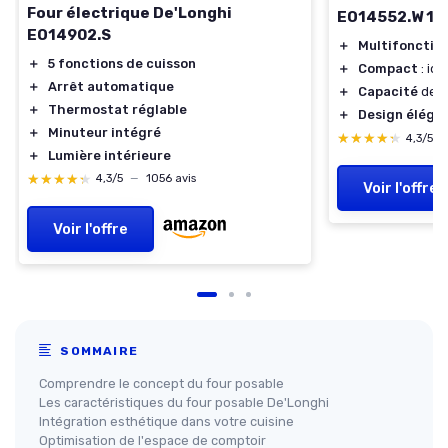
Four électrique De'Longhi
EO14552.W 14
EO14902.S
＋
Multifonctio
＋
5 fonctions de cuisson
＋
Compact
: idé
＋
Arrêt automatique
＋
Capacité
de 14
＋
Thermostat réglable
＋
Design éléga
＋
Minuteur intégré
★★★★★
★★★★★
4,3/5
＋
Lumière intérieure
★★★★★
★★★★★
4,3/5
—
1056 avis
Voir l'offre
Voir l'offre
SOMMAIRE
Comprendre le concept du four posable
Les caractéristiques du four posable De'Longhi
Intégration esthétique dans votre cuisine
Optimisation de l'espace de comptoir