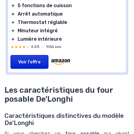
＋
5 fonctions de cuisson
＋
Arrêt automatique
＋
Thermostat réglable
＋
Minuteur intégré
＋
Lumière intérieure
★★★★★
★★★★★
4,3/5
—
1056 avis
Voir l'offre
Les caractéristiques du four
posable De'Longhi
Caractéristiques distinctives du modèle
De'Longhi
Si vous cherchez un
four posable
qui réunit