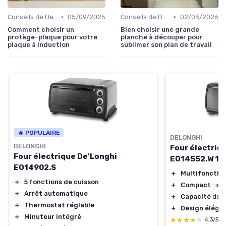
•
•
Conseils de Design
05/09/2025
Conseils de Design
02/03/2026
Comment choisir un
Bien choisir une grande
protège-plaque pour votre
planche à découper pour
plaque à induction
sublimer son plan de travail
🔥 POPULAIRE
DELONGHI
DELONGHI
Four électriq
Four électrique De'Longhi
EO14552.W 14
EO14902.S
＋
Multifonctio
＋
5 fonctions de cuisson
＋
Compact
: idé
＋
Arrêt automatique
＋
Capacité
de 14
＋
Thermostat réglable
＋
Design éléga
＋
Minuteur intégré
★★★★★
★★★★★
4,3/5