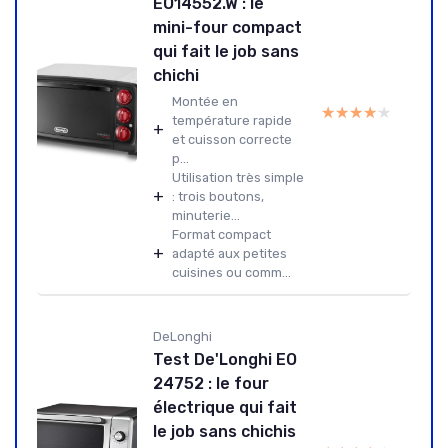
EO14552.W : le
mini-four compact
qui fait le job sans
chichi
Montée en
★★★★★
★★★★★
température rapide
+
et cuisson correcte
p...
Utilisation très simple
+
: trois boutons,
minuterie...
Format compact
+
adapté aux petites
cuisines ou comm...
DeLonghi
Test De'Longhi EO
24752 : le four
électrique qui fait
le job sans chichis