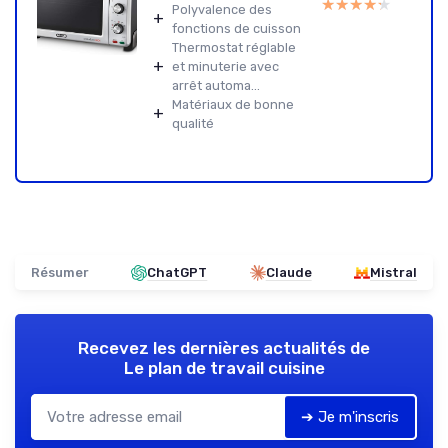
★★★★★
★★★★★
Polyvalence des
+
fonctions de cuisson
Thermostat réglable
+
et minuterie avec
arrêt automa...
Matériaux de bonne
+
qualité
Résumer
ChatGPT
Claude
Mistral
Recevez les dernières actualités de
Le plan de travail cuisine
➔ Je m'inscris