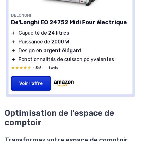
DELONGHI
De'Longhi EO 24752 Midi Four électrique
＋
Capacité de
24 litres
＋
Puissance de
2000 W
＋
Design en
argent élégant
＋
Fonctionnalités de cuisson polyvalentes
★★★★★
★★★★★
4,5/5
—
1 avis
Voir l'offre
Optimisation de l'espace de
comptoir
Transformez votre espace de comptoir