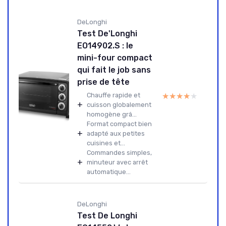
DeLonghi
Test De'Longhi
EO14902.S : le
mini-four compact
qui fait le job sans
prise de tête
★★★★★
★★★★★
Chauffe rapide et
+
cuisson globalement
homogène grâ...
Format compact bien
+
adapté aux petites
cuisines et...
Commandes simples,
+
minuteur avec arrêt
automatique...
DeLonghi
Test De Longhi