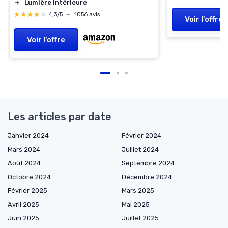
＋
Lumière intérieure
★★★★★
★★★★★
4,3/5
—
1056 avis
Voir l'offre
Voir l'offre
Les articles par date
Janvier 2024
Février 2024
Mars 2024
Juillet 2024
Août 2024
Septembre 2024
Octobre 2024
Décembre 2024
Février 2025
Mars 2025
Avril 2025
Mai 2025
Juin 2025
Juillet 2025