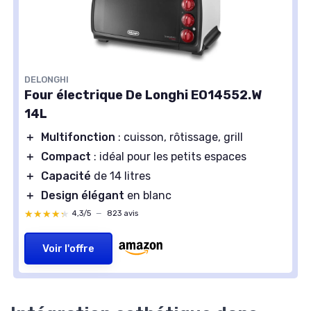
DELONGHI
Four électrique De Longhi EO14552.W
14L
＋
Multifonction
: cuisson, rôtissage, grill
＋
Compact
: idéal pour les petits espaces
＋
Capacité
de 14 litres
＋
Design élégant
en blanc
★★★★★
★★★★★
4,3/5
—
823 avis
Voir l'offre