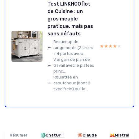
Test LINKHOO Îlot
de Cuisine : un
gros meuble
pratique, mais pas
sans défauts
Beaucoup de
★★★★★
★★★★★
+
rangements (2 tiroirs
+ 4 portes avec...
Vrai gain de plan de
+
travail avec le plateau
princ...
Roulettes en
+
caoutchouc (dont 2
avec frein) qui fa...
Résumer
ChatGPT
Claude
Mistral