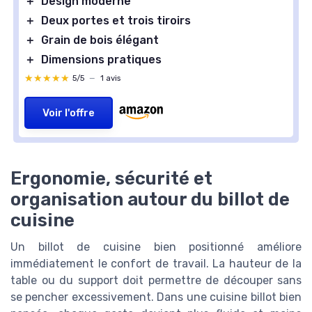
＋
Design moderne
＋
Deux portes et trois tiroirs
＋
Grain de bois élégant
＋
Dimensions pratiques
★★★★★
★★★★★
5/5
—
1 avis
Voir l'offre
Ergonomie, sécurité et
organisation autour du billot de
cuisine
Un billot de cuisine bien positionné améliore
immédiatement le confort de travail. La hauteur de la
table ou du support doit permettre de découper sans
se pencher excessivement. Dans une cuisine billot bien