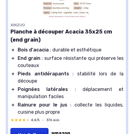
XINZUO
Planche à découper Acacia 35x25 cm
(end grain)
＋
Bois d'acacia
: durable et esthétique
＋
End grain
: surface résistante qui préserve les
couteaux
＋
Pieds antidérapants
: stabilité lors de la
découpe
＋
Poignées latérales
: déplacement et
manipulation faciles
＋
Rainure pour le jus
: collecte les liquides,
cuisine plus propre
★★★★★
★★★★★
4,4/5
—
376 avis