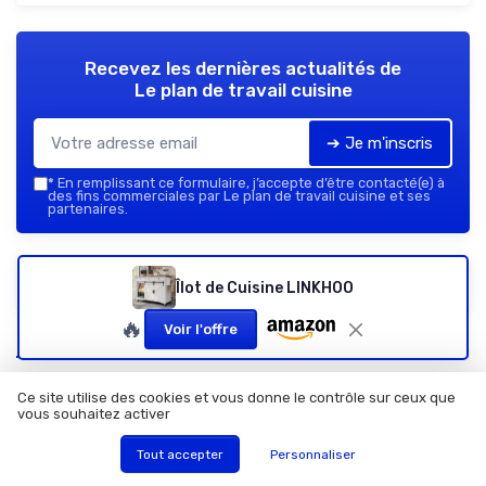
Recevez les dernières actualités de
Le plan de travail cuisine
➔ Je m'inscris
*
En remplissant ce formulaire, j’accepte d’être contacté(e) à
des fins commerciales par Le plan de travail cuisine et ses
partenaires.
Le plan de travail cuisine
Îlot de Cuisine LINKHOO
Ajoutez-nous à vos sources préférées sur Google
🔥
Voir l'offre
Parole d'experts
Ce site utilise des cookies et vous donne le contrôle sur ceux que
vous souhaitez activer
Tout accepter
Personnaliser