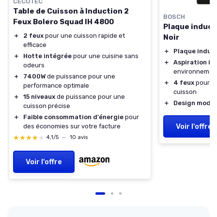
CECOTEC
Table de Cuisson à Induction 2
BOSCH
Feux Bolero Squad IH 4800
Plaque induct
＋
2 feux
pour une cuisson rapide et
Noir
efficace
＋
Plaque induc
＋
Hotte intégrée
pour une cuisine sans
＋
Aspiration in
odeurs
environnemen
＋
7400W
de puissance pour une
＋
4 feux
pour un
performance optimale
cuisson
＋
15 niveaux
de puissance pour une
＋
Design mode
cuisson précise
＋
Faible consommation d'énergie
pour
Voir l'offre
des économies sur votre facture
★★★★★
★★★★★
4,1/5
—
10 avis
Voir l'offre