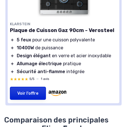
KLARSTEIN
Plaque de Cuisson Gaz 90cm - Verosteel
＋
5 feux
pour une cuisson polyvalente
＋
10400W
de puissance
＋
Design élégant
en verre et acier inoxydable
＋
Allumage électrique
pratique
＋
Sécurité anti-flamme
intégrée
★★★★★
★★★★★
5/5
—
1 avis
Voir l'offre
Comparaison des principales