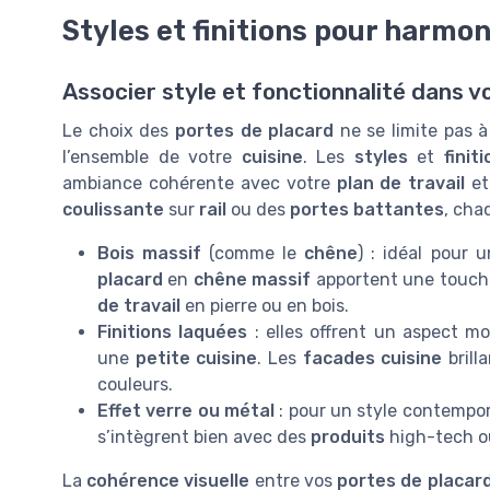
Styles et finitions pour harmon
Associer style et fonctionnalité dans v
Le choix des
portes de placard
ne se limite pas à 
l’ensemble de votre
cuisine
. Les
styles
et
finit
ambiance cohérente avec votre
plan de travail
et
coulissante
sur
rail
ou des
portes battantes
, cha
Bois massif
(comme le
chêne
) : idéal pour
placard
en
chêne massif
apportent une touche
de travail
en pierre ou en bois.
Finitions laquées
: elles offrent un aspect mo
une
petite cuisine
. Les
facades cuisine
brill
couleurs.
Effet verre ou métal
: pour un style contempor
s’intègrent bien avec des
produits
high-tech o
La
cohérence visuelle
entre vos
portes de placar