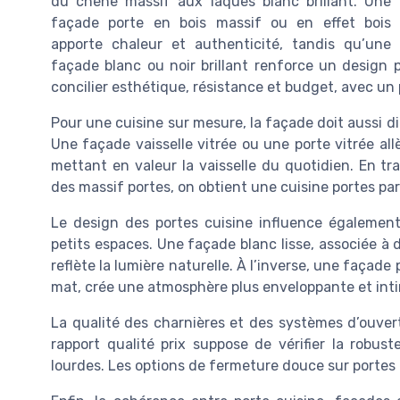
du chêne massif aux laques blanc brillant. Une
façade porte en bois massif ou en effet bois
apporte chaleur et authenticité, tandis qu’une
façade blanc ou noir brillant renforce un design 
concilier esthétique, résistance et budget, avec un 
Pour une cuisine sur mesure, la façade doit aussi dia
Une façade vaisselle vitrée ou une porte vitrée al
mettant en valeur la vaisselle du quotidien. En tra
des massif portes, on obtient une cuisine portes p
Le design des portes cuisine influence également
petits espaces. Une façade blanc lisse, associée à de
reflète la lumière naturelle. À l’inverse, une façade 
mat, crée une atmosphère plus enveloppante et inti
La qualité des charnières et des systèmes d’ouver
rapport qualité prix suppose de vérifier la robust
lourdes. Les options de fermeture douce sur portes e