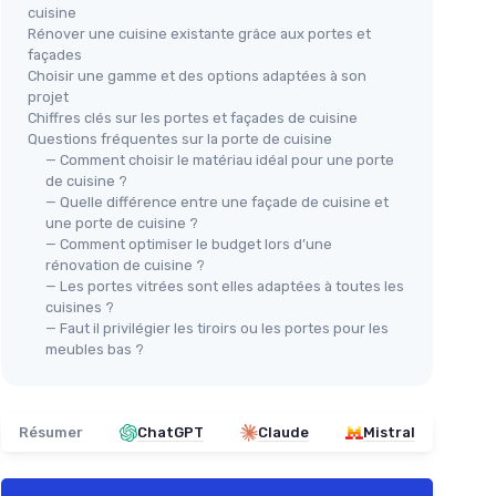
cuisine
Rénover une cuisine existante grâce aux portes et
façades
🔥
Choisir une gamme et des options adaptées à son
 Massif
projet
Éta
Chiffres clés sur les portes et façades de cuisine
emp
Questions fréquentes sur la porte de cuisine
cui
if
— Comment choisir le matériau idéal pour une porte
＋
les
de cuisine ?
— Quelle différence entre une façade de cuisine et
＋
une porte de cuisine ?
4
— Comment optimiser le budget lors d’une
Support Ustensiles de Cuisine
＋
x100 cm
rénovation de cuisine ?
q
en Bambou
— Les portes vitrées sont elles adaptées à toutes les
＋
cuisines ?
＋
Matériau en
bambou
durable
★★
★★
— Faut il privilégier les tiroirs ou les portes pour les
＋
Design élégant et pratique
meubles bas ?
＋
Peut contenir jusqu'à
7 ustensiles
＋
Dimensions compactes : Ø 9 x 33 cm
★★★★★
★★★★★
4,5/5
—
2 avis
Résumer
ChatGPT
Claude
Mistral
Voir l'offre