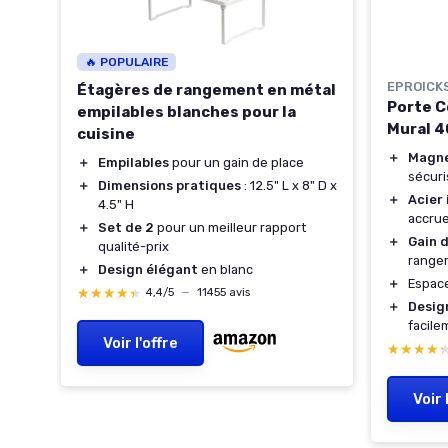
🔥 POPULAIRE
EPROICK
Étagères de rangement en métal
Porte 
empilables blanches pour la
Mural 4
cuisine
＋
Magne
＋
Empilables
pour un gain de place
sécuri
＋
Dimensions pratiques
: 12.5" L x 8" D x
＋
Acier
4.5" H
accru
e
＋
Set de 2
pour un meilleur rapport
＋
Gain 
qualité-prix
range
＋
Design élégant
en blanc
＋
Espac
★★★★★
★★★★★
4,4/5
—
11455 avis
＋
Desig
s
facile
Voir l'offre
cm
★★★★
★★★★
Voir 