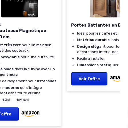
S
Portes Battantes en Bois
Couteaux Magnétique
＋
Idéal pour les
cafés
et
0 cm
＋
Matériau durable
: bois mass
t très fort
pour un maintien
＋
Design élégant
pour toutes 
sé des couteaux
décorations intérieures
 inoxydable
pour une durabilité
＋
Facile à installer
e
＋
Dimensions pratiques
: 100
de place
dans la cuisine avec un
ment mural
Voir l'offre
e de rangement pour
ustensiles
n moderne
qui s’intègre
ment dans toute cuisine
★
★
4,3/5
—
169 avis
l'offre