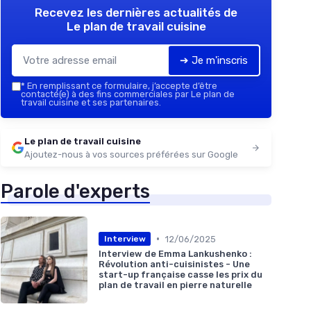
Recevez les dernières actualités de
Le plan de travail cuisine
➔ Je m'inscris
*
En remplissant ce formulaire, j’accepte d’être
contacté(e) à des fins commerciales par Le plan de
travail cuisine et ses partenaires.
Le plan de travail cuisine
Ajoutez-nous à vos sources préférées sur Google
Parole d'experts
•
12/06/2025
Interview
Interview de Emma Lankushenko :
Révolution anti-cuisinistes - Une
start-up française casse les prix du
plan de travail en pierre naturelle