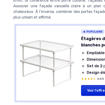
Enfin, la cohérence entre porte cuisine, façades c
Associer une façade vaisselle claire à un plan d
chaleureux. À l’inverse, combiner des portes façade
plus urbain et affirmé.
🔥 POPULAIRE
Étagères d
blanches po
＋
Empilable
＋
Dimensio
＋
Set de 2
p
＋
Design él
★★★★★
★★★★★
4,4/5
Voir l'offre