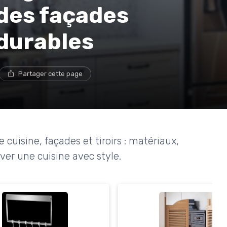
des façades
durables
Partager cette page
cuisine, façades et tiroirs : matériaux,
ver une cuisine avec style.