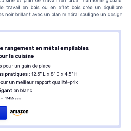
uisine et plan de travail renforce l’harmonie globale.
e travail en bois ou en effet bois crée un équilibre
s noir brillant avec un plan minéral souligne un design
e rangement en métal empilables
ur la cuisine
s
pour un gain de place
ns pratiques
: 12.5" L x 8" D x 4.5" H
our un meilleur rapport qualité-prix
égant
en blanc
—
11455 avis