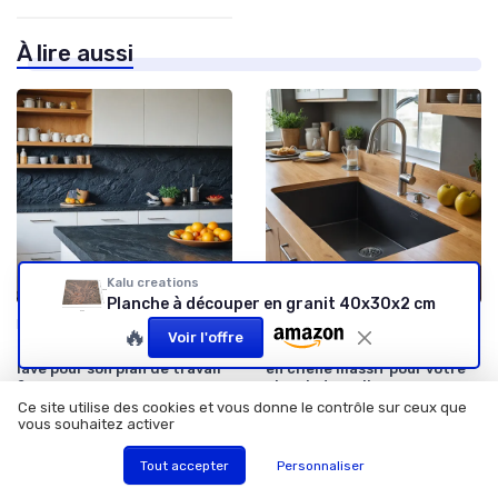
À lire aussi
Kalu creations
Planche à découper en granit 40x30x2 cm
•
•
Plans de Travail en Quartz
08/12/2025
Plans de Travail en Bois
03/12/2025
🔥
Voir l'offre
Pourquoi choisir la pierre de
Pourquoi choisir une cuisine
lave pour son plan de travail
en chêne massif pour votre
?
plan de travail
Ce site utilise des cookies et vous donne le contrôle sur ceux que
vous souhaitez activer
Tout accepter
Personnaliser