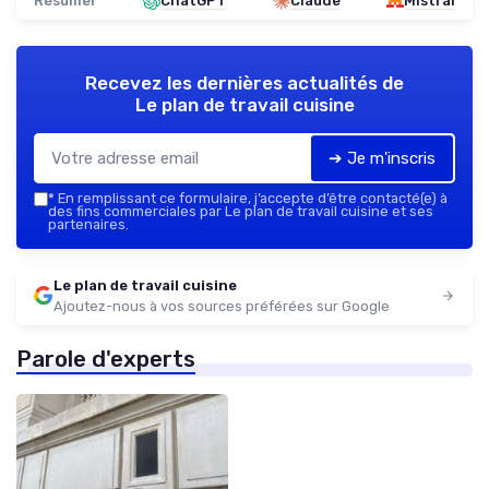
Résumer
ChatGPT
Claude
Mistral
Recevez les dernières actualités de
Le plan de travail cuisine
➔ Je m'inscris
*
En remplissant ce formulaire, j’accepte d’être contacté(e) à
des fins commerciales par Le plan de travail cuisine et ses
partenaires.
Le plan de travail cuisine
Ajoutez-nous à vos sources préférées sur Google
Parole d'experts