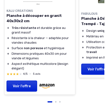
KALU CREATIONS
FABULOUS
Planche à découper en granit
Planche à Déc
40x30x2 cm
Trempé - Taj 
＋
Très résistante
et durable grâce au
＋
Design
uniqu
granit massif
＋
Matériau en
ve
＋
Résistante à la chaleur — adaptée pour
＋
Utilisation c
viandes chaudes
＋
Protection eff
＋
Surface
non poreuse
et hygiénique
travail
＋
Dimensions pratiques 40x30 cm pour
＋
Imprimé en
Fr
viande et légumes
＋
Aspect esthétique multicolore (design
élégant)
Voir l'offre
★★★★★
★★★★★
4/5
—
5 avis
Voir l'offre