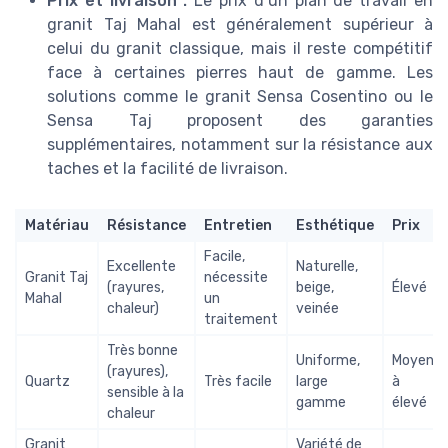
Prix et livraison :
Le prix d’un plan de travail en
granit Taj Mahal est généralement supérieur à
celui du granit classique, mais il reste compétitif
face à certaines pierres haut de gamme. Les
solutions comme le granit Sensa Cosentino ou le
Sensa Taj proposent des garanties
supplémentaires, notamment sur la résistance aux
taches et la facilité de livraison.
Matériau
Résistance
Entretien
Esthétique
Prix
Facile,
Excellente
Naturelle,
Granit Taj
nécessite
(rayures,
beige,
Élevé
Mahal
un
chaleur)
veinée
traitement
Très bonne
Uniforme,
Moyen
(rayures),
Quartz
Très facile
large
à
sensible à la
gamme
élevé
chaleur
Granit
Variété de