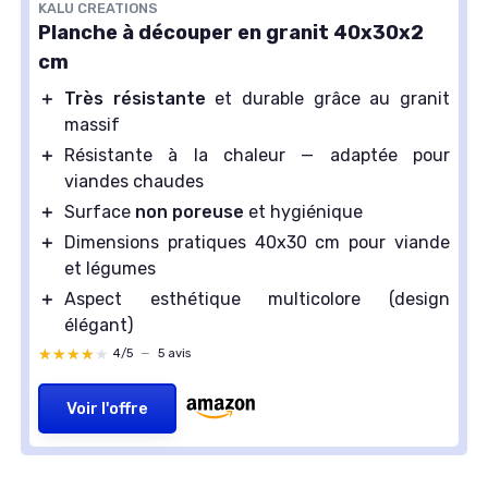
KALU CREATIONS
Planche à découper en granit 40x30x2
cm
＋
Très résistante
et durable grâce au granit
massif
＋
Résistante à la chaleur — adaptée pour
viandes chaudes
＋
Surface
non poreuse
et hygiénique
＋
Dimensions pratiques 40x30 cm pour viande
et légumes
＋
Aspect esthétique multicolore (design
élégant)
★★★★★
★★★★★
4/5
—
5 avis
Voir l'offre