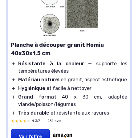
Planche à découper granit Homiu
40x30x1,5 cm
＋
Résistante à la chaleur
— supporte les
températures élevées
＋
Matériau naturel
en granit, aspect esthétique
＋
Hygiénique
et facile à nettoyer
＋
Grand format
40 x 30 cm, adaptée
viande/poisson/légumes
＋
Très durable
et résistante aux rayures
★★★★★
★★★★★
4,3/5
—
234 avis
Voir l'offre