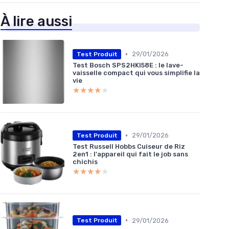
À lire aussi
•
29/01/2026
Test Produit
Test Bosch SPS2HKI58E : le lave-
vaisselle compact qui vous simplifie la
vie
★★★★★
★★★★★
•
29/01/2026
Test Produit
Test Russell Hobbs Cuiseur de Riz
2en1 : l'appareil qui fait le job sans
chichis
★★★★★
★★★★★
•
29/01/2026
Test Produit