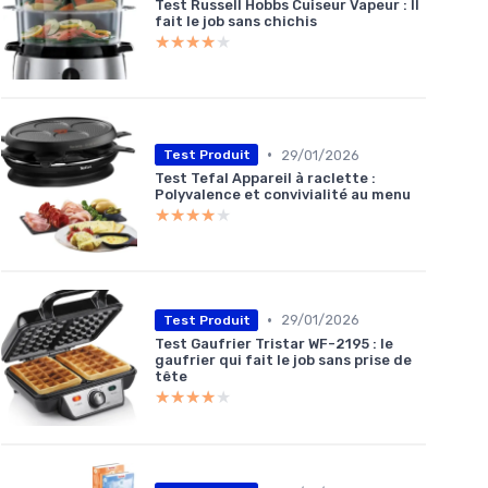
Test Russell Hobbs Cuiseur Vapeur : Il
fait le job sans chichis
★★★★★
★★★★★
•
29/01/2026
Test Produit
Test Tefal Appareil à raclette :
Polyvalence et convivialité au menu
★★★★★
★★★★★
•
29/01/2026
Test Produit
Test Gaufrier Tristar WF-2195 : le
gaufrier qui fait le job sans prise de
tête
★★★★★
★★★★★