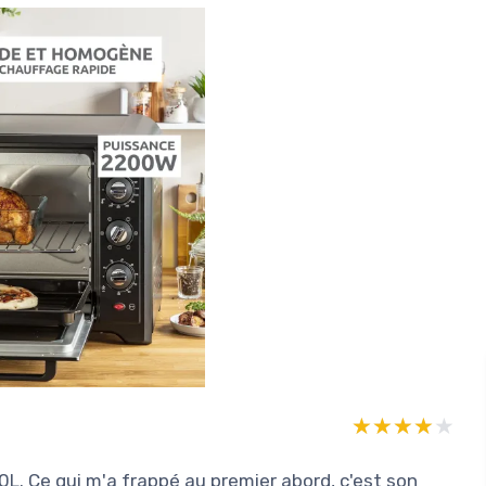
★★★★★
★★★★★
. Ce qui m'a frappé au premier abord, c'est son