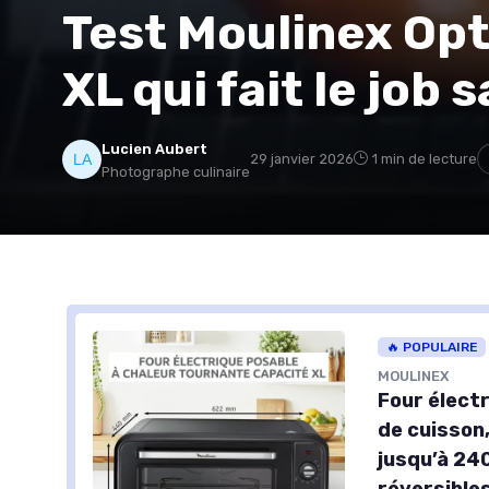
Test Moulinex Opti
XL qui fait le job 
Lucien Aubert
29 janvier 2026
1 min de lecture
Photographe culinaire
🔥 POPULAIRE
MOULINEX
Four élect
de cuisson
jusqu’à 240