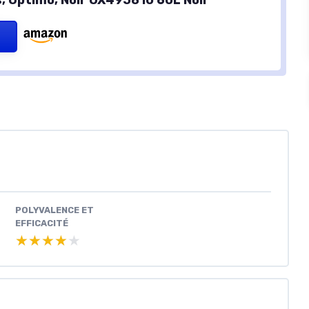
s, Optimo, Noir OX495810 60L Noir
POLYVALENCE ET
EFFICACITÉ
★★★★★
★★★★★