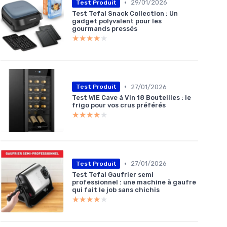
•
29/01/2026
Test Produit
Test Tefal Snack Collection : Un
gadget polyvalent pour les
gourmands pressés
★★★★★
★★★★★
•
27/01/2026
Test Produit
Test WIE Cave à Vin 18 Bouteilles : le
frigo pour vos crus préférés
★★★★★
★★★★★
•
27/01/2026
Test Produit
Test Tefal Gaufrier semi
professionnel : une machine à gaufre
qui fait le job sans chichis
★★★★★
★★★★★