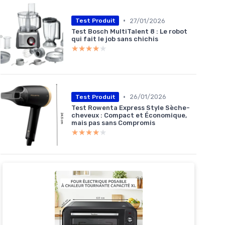
•
27/01/2026
Test Produit
Test Bosch MultiTalent 8 : Le robot
qui fait le job sans chichis
★★★★★
★★★★★
•
26/01/2026
Test Produit
Test Rowenta Express Style Sèche-
cheveux : Compact et Économique,
mais pas sans Compromis
★★★★★
★★★★★