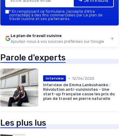
➔ Je m'inscris
*
En remplissant ce formulaire, j’accepte d’être
contacté(e) à des fins commerciales par Le plan de
travail cuisine et ses partenaires.
Le plan de travail cuisine
Ajoutez-nous à vos sources préférées sur Google
Parole d'experts
•
12/06/2025
Interview
Interview de Emma Lankushenko :
Révolution anti-cuisinistes - Une
start-up française casse les prix du
plan de travail en pierre naturelle
Les plus lus