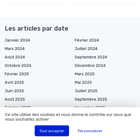
Les articles par date
Janvier 2024
Février 2024
Mars 2024
Juillet 2024
Août 2024
Septembre 2024
Octobre 2024
Décembre 2024
Février 2025
Mars 2025
Avril 2025
Mai 2025
Juin 2025
Juillet 2025
Août 2025
Septembre 2025
Octobre 2025
Novembre 2025
Ce site utilise des cookies et vous donne le contrôle sur ceux que
Décembre 2025
Janvier 2026
vous souhaitez activer
Février 2026
Mars 2026
Tout accepter
Personnaliser
Avril 2026
Mai 2026