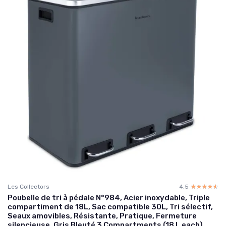
Les Collectors
4.5
☆☆☆☆☆
★★★★★
Poubelle de tri à pédale N°984, Acier inoxydable, Triple
compartiment de 18L, Sac compatible 30L, Tri sélectif,
Seaux amovibles, Résistante, Pratique, Fermeture
silencieuse, Gris Bleuté 3 Compartments (18 L each)