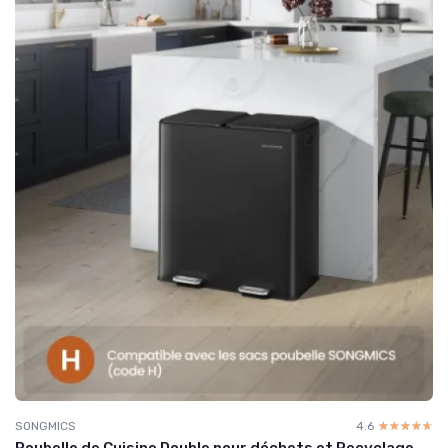
SONGMICS
4.6
☆☆☆☆☆
★★★★★