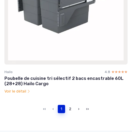
Hailo
4.8
☆☆☆☆☆
★★★★★
Poubelle de cuisine tri sélectif 2 bacs encastrable 60L
(28+28) Hailo Cargo
Voir le détail
‹‹
‹
1
2
›
››