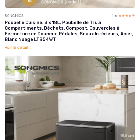
SONGMICS
4.6
☆☆☆☆☆
★★★★★
Poubelle Cuisine, 3 x 18L, Poubelle de Tri, 3
Compartiments, Déchets, Compost, Couvercles à
Fermeture en Douceur, Pédales, Seaux Intérieurs, Acier,
Blanc Nuage LTB54WT
Voir le détail