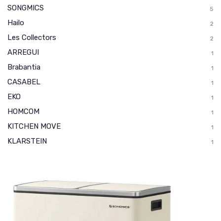
SONGMICS
5
Hailo
2
Les Collectors
2
ARREGUI
1
Brabantia
1
CASABEL
1
EKO
1
HOMCOM
1
KITCHEN MOVE
1
KLARSTEIN
1