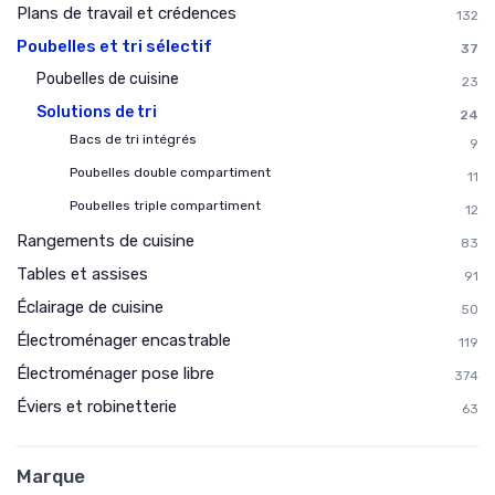
Plans de travail et crédences
132
Poubelles et tri sélectif
37
Poubelles de cuisine
23
Solutions de tri
24
Bacs de tri intégrés
9
Poubelles double compartiment
11
Poubelles triple compartiment
12
Rangements de cuisine
83
Tables et assises
91
Éclairage de cuisine
50
Électroménager encastrable
119
Électroménager pose libre
374
Éviers et robinetterie
63
Marque