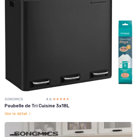
SONGMICS
4.6
☆☆☆☆☆
★★★★★
Poubelle de Tri Cuisine 3x18L
Voir le détail