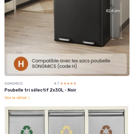
SONGMICS
4.7
☆☆☆☆☆
★★★★★
Poubelle tri sélectif 2x30L - Noir
Voir le détail