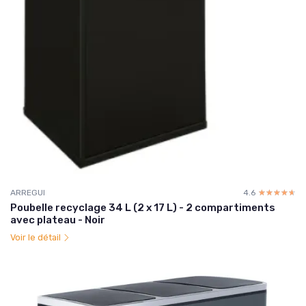
ARREGUI
4.6
☆☆☆☆☆
★★★★★
Poubelle recyclage 34 L (2 x 17 L) - 2 compartiments
avec plateau - Noir
Voir le détail