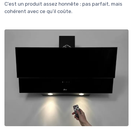
C’est un produit assez honnête : pas parfait, mais
cohérent avec ce qu’il coûte.