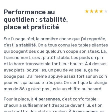
Performance au
★★★★★
★★★★★
quotidien : stabilité,
place et praticité
Sur l’usage réel, la première chose que j’ai regardée,
c’est la
stabilité
. On a tous connu les tables pliantes
qui bougent dès que quelqu’un coupe son steak. Là,
franchement, c’est plutôt stable. Les pieds en pin
et la barre transversale font leur boulot. À 4 dessus,
avec plats, bouteilles, un peu de vaisselle, ça ne
bouge pas. J’ai même appuyé assez fort sur un coin
pour voir, ça bascule très peu. On sent que la charge
max de 86 kg n’est pas juste un chiffre au hasard.
Pour la place, à
4 personnes
, c’est confortable :
chacun a suffisamment d’espace devant lui, et on
peut mettre des plats au milieu. À
6 personnes
, ça