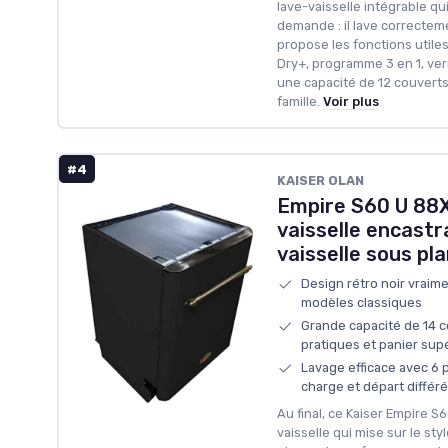
lave-vaisselle intégrable qui
demande : il lave correctement
propose les fonctions utiles
Dry+, programme 3 en 1, verro
une capacité de 12 couverts
famille.
Voir plus
#4
KAISER OLAN
Empire S60 U 88
vaisselle encastr
vaisselle sous pla
Design rétro noir vraim
modèles classiques
Grande capacité de 14 c
pratiques et panier supé
Lavage efficace avec 6 
charge et départ différé
Au final, ce Kaiser Empire S
vaisselle qui mise sur le sty