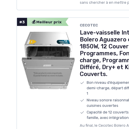
sans chercher à en mettre pl
#3
💰 Meilleur prix
CECOTEC
Lave-vaisselle I
Bolero Aguazero 6
1850W, 12 Couver
Programmes, Fon
charge, Programm
Différé, Dry+ et K
Couverts.
Bon niveau d’équipement
demi-charge, départ dif
1
Niveau sonore raisonnab
cuisines ouvertes
Capacité de 12 couverts
famille, avec intégration
Au final, le Cecotec Bolero A