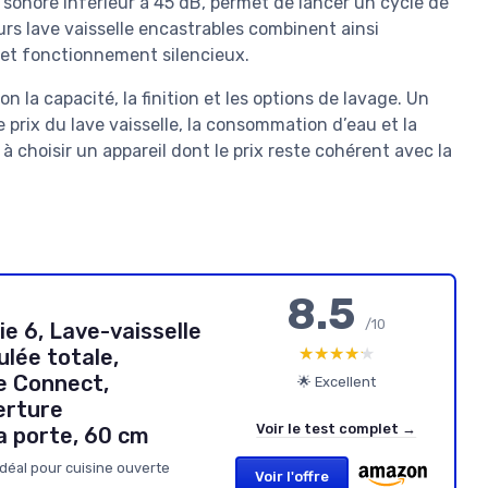
 sonore inférieur à 45 dB, permet de lancer un cycle de
eurs lave vaisselle encastrables combinent ainsi
et fonctionnement silencieux.
lon la capacité, la finition et les options de lavage. Un
 prix du lave vaisselle, la consommation d’eau et la
 à choisir un appareil dont le prix reste cohérent avec la
8.5
/10
 6, Lave-vaisselle
★★★★★
★★★★★
lée totale,
e Connect,
🌟 Excellent
verture
Voir le test complet →
a porte, 60 cm
 idéal pour cuisine ouverte
Voir l'offre