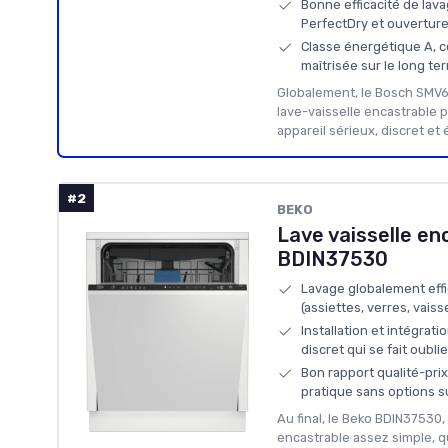
Bonne efficacité de lav
PerfectDry et ouvertur
Classe énergétique A, 
maîtrisée sur le long te
Globalement, le Bosch SMV6
lave-vaisselle encastrable 
appareil sérieux, discret e
#2
‎BEKO
Lave vaisselle en
BDIN37530
Lavage globalement eff
(assiettes, verres, vaisse
Installation et intégrat
discret qui se fait oublie
Bon rapport qualité-prix
pratique sans options s
Au final, le Beko BDIN37530, 
encastrable assez simple, qu