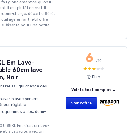
 fait globalement ce qu’on lui
, il est plutôt discret, il
 (demi-charge, départ différé,
uillage enfant) et il offre
 suffisante pour une petite
6
/10
XL Em Lave-
★★★★★
★★★★★
able 60cm lave-
n, Noir
👌 Bien
ent réussi, qui change des
Voir le test complet →
ouverts avec paniers
Voir l'offre
rieur réglable
programmes utiles, demi-
60 U 88XL Em, c’est un lave-
le et la capacité, avec un