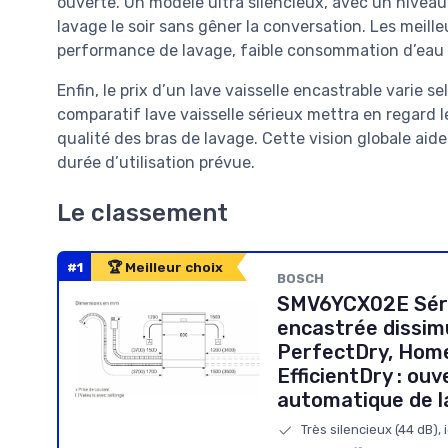
ouverte. Un modèle ultra silencieux, avec un niveau
lavage le soir sans gêner la conversation. Les meill
performance de lavage, faible consommation d’eau 
Enfin, le prix d’un lave vaisselle encastrable varie se
comparatif lave vaisselle sérieux mettra en regard le
qualité des bras de lavage. Cette vision globale aide
durée d’utilisation prévue.
Le classement
#1
🏆 Meilleur choix
BOSCH
SMV6YCX02E Série
encastrée dissimu
PerfectDry, Hom
EfficientDry : ou
automatique de l
Très silencieux (44 dB),