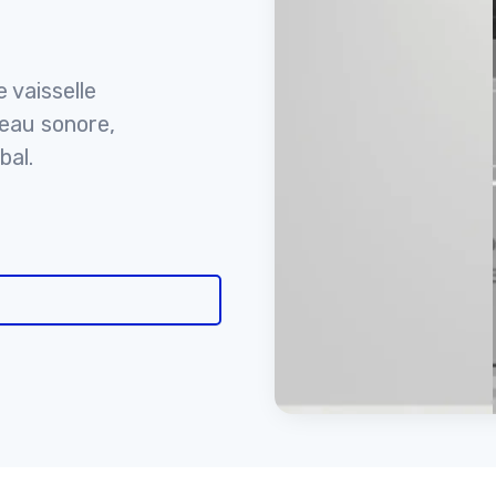
e vaisselle
veau sonore,
bal.