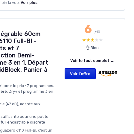
ein la vue.
Voir plus
6
/10
ntégrable 60cm
★★★★★
★★★★★
110 Full-BI -
ts et 7
👌 Bien
ction Demi-
Voir le test complet →
e 3 en 1, Départ
idBlock, Panier à
Voir l'offre
 pour le prix : 7 programmes,
féré, Dry+ et programme 3 en
le (47 dB), adapté aux
 suffisante pour une petite
 full encastrable discrète
guazero 6110 Full-BI, c’est un