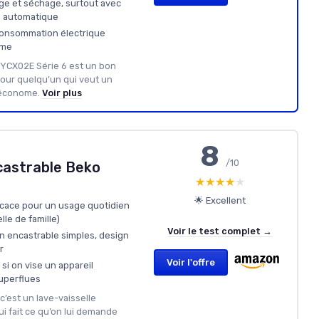
age et séchage, surtout avec
e automatique
consommation électrique
rme
YCX02E Série 6 est un bon
pour quelqu’un qui veut un
t économe.
Voir plus
8
/10
castrable Beko
★★★★★
★★★★★
🌟 Excellent
icace pour un usage quotidien
lle de famille)
Voir le test complet →
ion encastrable simples, design
r
Voir l'offre
 si on vise un appareil
uperflues
c’est un lave-vaisselle
i fait ce qu’on lui demande