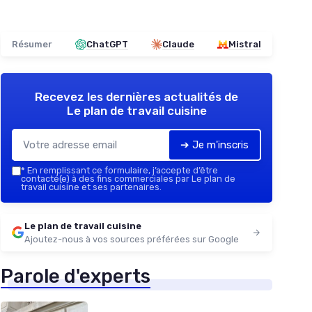
Résumer
ChatGPT
Claude
Mistral
Recevez les dernières actualités de
Le plan de travail cuisine
➔ Je m'inscris
*
En remplissant ce formulaire, j’accepte d’être
contacté(e) à des fins commerciales par Le plan de
travail cuisine et ses partenaires.
Le plan de travail cuisine
Ajoutez-nous à vos sources préférées sur Google
Parole d'experts