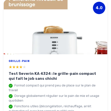
4.0
GRILLE-PAIN
★★★★★
★★★★★
Test Severin KA 4324 : le grille-pain compact
qui fait le job sans chichi
Format compact qui prend peu de place sur le plan de
travail
Dorage globalement régulier sur le pain de mie et usage
quotidien
Fonctions utiles (décongélation, réchauffage, arrêt
automatique) avec bon rapport qualité-prix