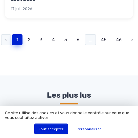
17 juil. 2026
‹
1
2
3
4
5
6
...
45
46
›
Les plus lus
Les articles préférés de nos lecteurs ce mois-ci
Ce site utilise des cookies et vous donne le contrôle sur ceux que
vous souhaitez activer
Tout accepter
Personnaliser
Meilleurs fours posables :