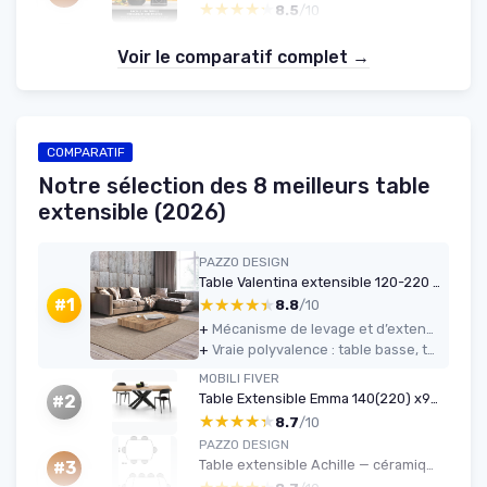
★★★★★
★★★★★
8.5
/10
Voir le comparatif complet →
COMPARATIF
Notre sélection des 8 meilleurs table
extensible (2026)
PAZZO DESIGN
Table Valentina extensible 120-220 cm (chêne rustique)
★★★★★
★★★★★
#1
8.8
/10
+
Mécanisme de levage et d’extension stable et facile à utiliser une fois pris en main
+
Vraie polyvalence : table basse, table à manger standard et grande table jusqu’à 220 cm
MOBILI FIVER
Table Extensible Emma 140(220) x90 cm
#2
★★★★★
★★★★★
8.7
/10
PAZZO DESIGN
Table extensible Achille — céramique blanche, pieds noirs
#3