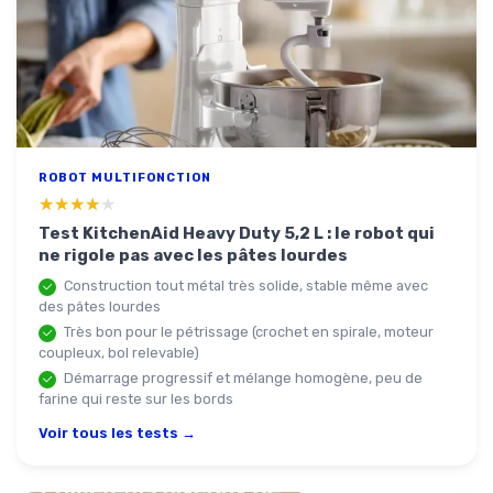
ROBOT MULTIFONCTION
★★★★★
★★★★★
Test KitchenAid Heavy Duty 5,2 L : le robot qui
ne rigole pas avec les pâtes lourdes
Construction tout métal très solide, stable même avec
des pâtes lourdes
Très bon pour le pétrissage (crochet en spirale, moteur
coupleux, bol relevable)
Démarrage progressif et mélange homogène, peu de
farine qui reste sur les bords
Voir tous les tests →