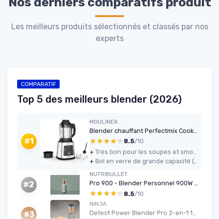
Nos derniers comparatifs produit
Les meilleurs produits sélectionnés et classés par nos
experts
COMPARATIF
Top 5 des meilleurs blender (2026)
MOULINEX
Blender chauffant Perfectmix Cook 1400W
★★★★★
★★★★★
#1
8.5
/10
+
Très bon pour les soupes et smoothies : textures bien lisses, cuisson intégrée
+
Bol en verre de grande capacité (1,75 L), qui ne se tache pas et ne garde pas les odeurs
NUTRIBULLET
Pro 900 - Blender Personnel 900W (Vert Olive)
#2
★★★★★
★★★★★
8.5
/10
NINJA
Detect Power Blender Pro 2-en-1 1200W
#3