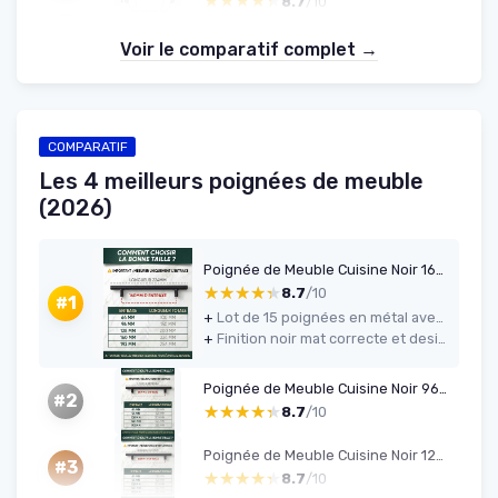
★★★★★
★★★★★
8.7
/10
Voir le comparatif complet →
COMPARATIF
Les 4 meilleurs poignées de meuble
(2026)
Poignée de Meuble Cuisine Noir 160MM - Poignée Noir Meuble en Acier Inox - Poignet de Porte Cuisine et Armoire 15 UNITÉS Noir Mat 160MM (Lot de 15)
★★★★★
★★★★★
8.7
/10
#1
+
Lot de 15 poignées en métal avec vis fournies, pratique pour refaire une cuisine complète
+
Finition noir mat correcte et design simple qui modernise facilement les meubles
Poignée de Meuble Cuisine Noir 96MM - Poignée Noir Meuble en Acier Inox - Poignet de Porte Cuisine et Armoire 15 UNITÉS Noir Mat 96MM (Lot de 15)
#2
★★★★★
★★★★★
8.7
/10
Poignée de Meuble Cuisine Noir 128MM - Poignée Noir Meuble en Acier Inox - Poignet de Porte Cuisine et Armoire 15 UNITÉS Noir Mat 128MM (Lot de 15)
#3
★★★★★
★★★★★
8.7
/10