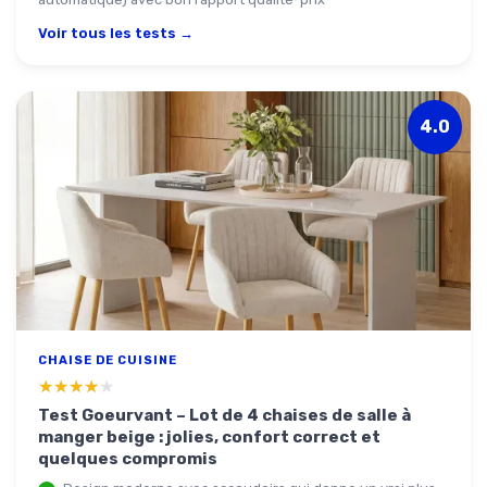
Voir tous les tests →
4.0
CHAISE DE CUISINE
★★★★★
★★★★★
Test Goeurvant – Lot de 4 chaises de salle à
manger beige : jolies, confort correct et
quelques compromis