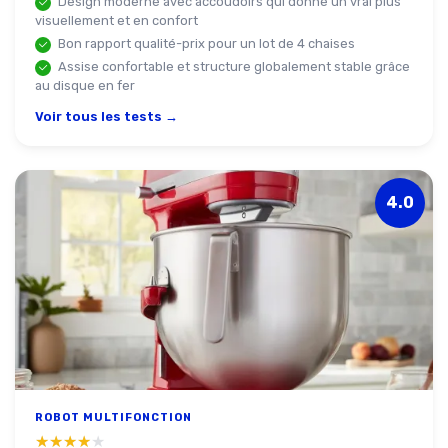
Design moderne avec accoudoirs qui donne un vrai plus
visuellement et en confort
Bon rapport qualité-prix pour un lot de 4 chaises
Assise confortable et structure globalement stable grâce
au disque en fer
Voir tous les tests →
4.0
ROBOT MULTIFONCTION
★★★★★
★★★★★