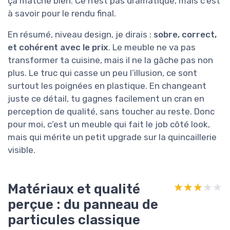
ça matche bien. Ce n’est pas dramatique, mais c’est
à savoir pour le rendu final.
En résumé, niveau design, je dirais :
sobre, correct,
et cohérent avec le prix
. Le meuble ne va pas
transformer ta cuisine, mais il ne la gâche pas non
plus. Le truc qui casse un peu l’illusion, ce sont
surtout les poignées en plastique. En changeant
juste ce détail, tu gagnes facilement un cran en
perception de qualité, sans toucher au reste. Donc
pour moi, c’est un meuble qui fait le job côté look,
mais qui mérite un petit upgrade sur la quincaillerie
visible.
Matériaux et qualité
★★★★★
★★★★★
perçue : du panneau de
particules classique