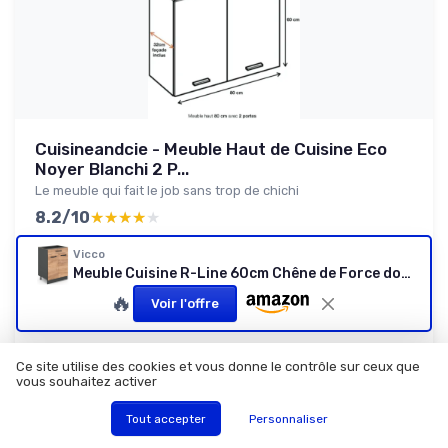
Cuisineandcie - Meuble Haut de Cuisine Eco
Noyer Blanchi 2 P...
Le meuble qui fait le job sans trop de chichi
8.2/10
★★★★★
★★★★★
Rapport qualité-prix
★★★★★
★★★★★
Vicco
Design
★★★★★
★★★★★
Meuble Cuisine R-Line 60cm Chêne de Force doré
Materiaux
★★★★★
★★★★★
🔥
Voir l'offre
Durabilite
★★★★★
★★★★★
Ce site utilise des cookies et vous donne le contrôle sur ceux que
Lire le test produit complet
vous souhaitez activer
Tout accepter
Personnaliser