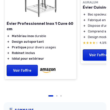
AURALUM
Évier Cuisine
＋
Bac spacieux 
＋
Fabriqué en
in
Évier Professionnel Inox 1 Cuve 60
＋
Dispose d'un
d
cm
＋
Comprend
sip
＋
Matériau inox
durable
＋
Design moder
＋
Design autoportant
★★★★★
★★★★★
4,3/5
＋
Pratique
pour divers usages
＋
Robinet inclus
Voir l'offre
＋
Idéal pour extérieur
Voir l'offre
SOMMAIRE