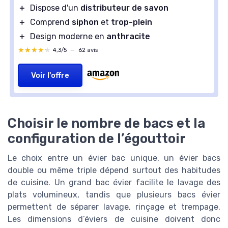
＋
Dispose d'un
distributeur de savon
＋
Comprend
siphon
et
trop-plein
＋
Design moderne en
anthracite
★★★★★
★★★★★
4,3/5
—
62 avis
Voir l'offre
Choisir le nombre de bacs et la
configuration de l’égouttoir
Le choix entre un évier bac unique, un évier bacs
double ou même triple dépend surtout des habitudes
de cuisine. Un grand bac évier facilite le lavage des
plats volumineux, tandis que plusieurs bacs évier
permettent de séparer lavage, rinçage et trempage.
Les dimensions d’éviers de cuisine doivent donc