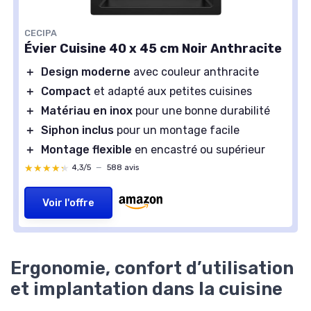
CECIPA
Évier Cuisine 40 x 45 cm Noir Anthracite
＋
Design moderne
avec couleur anthracite
＋
Compact
et adapté aux petites cuisines
＋
Matériau en inox
pour une bonne durabilité
＋
Siphon inclus
pour un montage facile
＋
Montage flexible
en encastré ou supérieur
★★★★★
★★★★★
4,3/5
—
588 avis
Voir l'offre
Ergonomie, confort d’utilisation
et implantation dans la cuisine