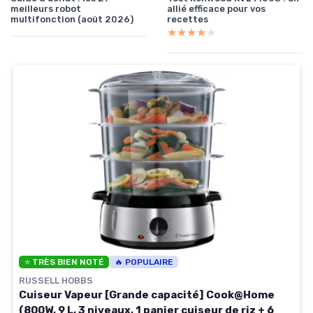
meilleurs robot
allié efficace pour vos
multifonction (août 2026)
recettes
★★★★★
★★★★★
⭐ TRÈS BIEN NOTÉ
🔥 POPULAIRE
RUSSELL HOBBS
Cuiseur Vapeur [Grande capacité] Cook@Home
(800W, 9 L, 3 niveaux, 1 panier cuiseur de riz + 6