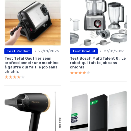
•
•
27/01/2026
27/01/2026
Test Produit
Test Produit
Test Tefal Gaufrier semi
Test Bosch MultiTalent 8 : Le
professionnel : une machine
robot qui fait le job sans
à gaufre qui fait le job sans
chichis
chichis
★★★★★
★★★★★
★★★★★
★★★★★