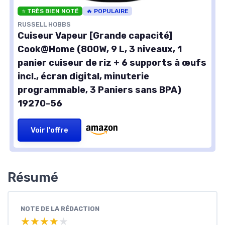
⭐ TRÈS BIEN NOTÉ
🔥 POPULAIRE
RUSSELL HOBBS
Cuiseur Vapeur [Grande capacité]
Cook@Home (800W, 9 L, 3 niveaux, 1
panier cuiseur de riz + 6 supports à œufs
incl., écran digital, minuterie
programmable, 3 Paniers sans BPA)
19270-56
Voir l'offre
Résumé
NOTE DE LA RÉDACTION
★★★★★
★★★★★