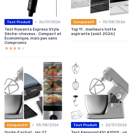
•
•
26/01/2026
05/08/2026
Test Produit
Comparatif
Test Rowenta Express Style
Top 11 : meilleurs hotte
Sèche-cheveux : Compact et
aspirante (août 2026)
Économique, mais pas sans
Compromis
★★★★★
★★★★★
•
•
05/08/2026
20/01/2026
Comparatif
Test Produit
Guide d'achat : les 27
Test Kenwood KVL4100S : un