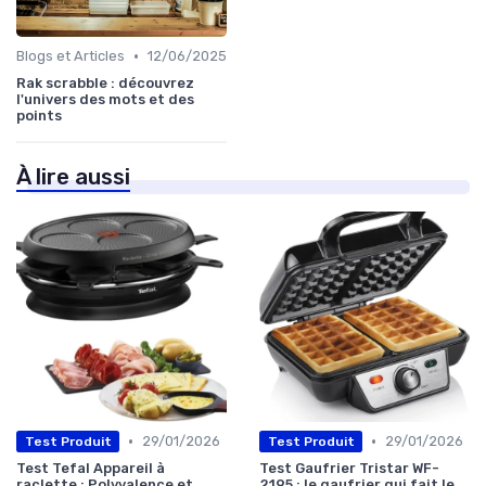
•
Blogs et Articles
12/06/2025
Rak scrabble : découvrez
l'univers des mots et des
points
À lire aussi
•
•
29/01/2026
29/01/2026
Test Produit
Test Produit
Test Tefal Appareil à
Test Gaufrier Tristar WF-
raclette : Polyvalence et
2195 : le gaufrier qui fait le