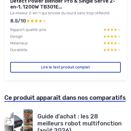
Detect Power Blender Pro & Single Serve 2-
en-1, 1200W TB301E...
Le mixeur 2-en-1 qui envoie du lourd sans trop réfléchir
8.5/10
★★★★★
★★★★★
Rapport qualité-prix
★★★★★
★★★★★
Design
★★★★★
★★★★★
Materiaux
★★★★★
★★★★★
Durabilite
★★★★★
★★★★★
Lire le test produit complet
Ce produit apparaît dans nos comparatifs
Guide d'achat : les 28
meilleurs robot multifonction
(août 2026)