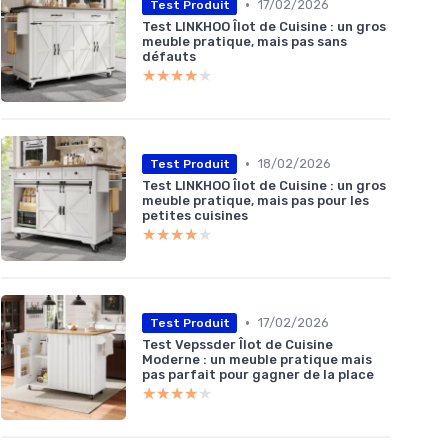
•
17/02/2026
Test Produit
Test LINKHOO Îlot de Cuisine : un gros
meuble pratique, mais pas sans
défauts
★★★★★
★★★★★
•
18/02/2026
Test Produit
Test LINKHOO Îlot de Cuisine : un gros
meuble pratique, mais pas pour les
petites cuisines
★★★★★
★★★★★
•
17/02/2026
Test Produit
Test Vepssder Îlot de Cuisine
Moderne : un meuble pratique mais
pas parfait pour gagner de la place
★★★★★
★★★★★