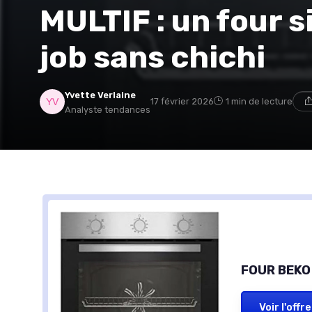
MULTIF : un four si
job sans chichi
Yvette Verlaine
17 février 2026
1 min de lecture
Analyste tendances
FOUR BEKO
Voir l'offre