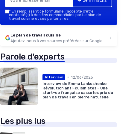
➔ Je m'inscris
*
En remplissant ce formulaire, j’accepte d’être
contacté(e) à des fins commerciales par Le plan de
travail cuisine et ses partenaires.
Le plan de travail cuisine
Ajoutez-nous à vos sources préférées sur Google
Parole d'experts
•
12/06/2025
Interview
Interview de Emma Lankushenko :
Révolution anti-cuisinistes - Une
start-up française casse les prix du
plan de travail en pierre naturelle
Les plus lus