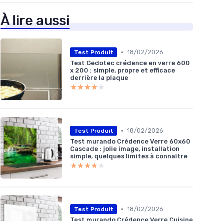
À lire aussi
•
18/02/2026
Test Produit
Test Gedotec crédence en verre 600
x 200 : simple, propre et efficace
derrière la plaque
★★★★★
★★★★★
•
18/02/2026
Test Produit
Test murando Crédence Verre 60x60
Cascade : jolie image, installation
simple, quelques limites à connaître
★★★★★
★★★★★
•
18/02/2026
Test Produit
Test murando Crédence Verre Cuisine