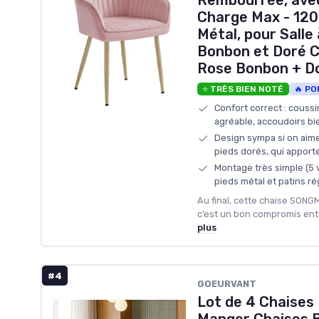
Rembourrée, avec
Charge Max - 120 
Métal, pour Salle
Bonbon et Doré 
Rose Bonbon + Dor
⭐ TRÈS BIEN NOTÉ
🔥 PO
Confort correct : coussi
agréable, accoudoirs bi
Design sympa si on aime
pieds dorés, qui apporte
Montage très simple (5 v
pieds métal et patins ré
Au final, cette chaise SONG
c’est un bon compromis entre
plus
#4
GOEURVANT
Lot de 4 Chaises 