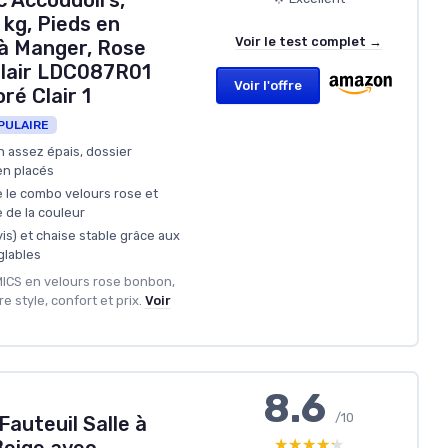
 Accoudoirs,
kg, Pieds en
Voir le test complet →
 à Manger, Rose
Clair LDC087R01
Voir l'offre
é Clair 1
PULAIRE
n assez épais, dossier
en placés
 le combo velours rose et
 de la couleur
is) et chaise stable grâce aux
glables
MICS en velours rose bonbon,
 style, confort et prix.
Voir
8.6
/10
Fauteuil Salle à
★★★★★
★★★★★