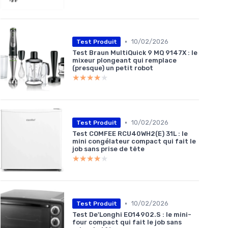
•
10/02/2026
Test Produit
Test Braun MultiQuick 9 MQ 9147X : le
mixeur plongeant qui remplace
(presque) un petit robot
★★★★★
★★★★★
•
10/02/2026
Test Produit
Test COMFEE RCU40WH2(E) 31L : le
mini congélateur compact qui fait le
job sans prise de tête
★★★★★
★★★★★
•
10/02/2026
Test Produit
Test De'Longhi EO14902.S : le mini-
four compact qui fait le job sans