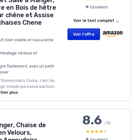
 et Salle à Manger,
e en Bois de hêtre
🌟 Excellent
r chêne et Assise
Voir le test complet →
 chaises Chene
Voir l'offre
f, bien stable et rassurante
mballage sérieux et
gre facilement, avec un petit
ssier
s Tommychairs Cuore, c’est du
ign simple qui passe partout,
Voir plus
8.6
/10
nger, Chaise de
★★★★★
★★★★★
en Velours,
🌟 Excellent