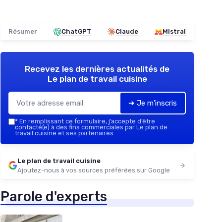
Résumer
ChatGPT
Claude
Mistral
Recevez les dernières actualités de
Le plan de travail cuisine
➔ Je m'inscris
*
En remplissant ce formulaire, j’accepte d’être
contacté(e) à des fins commerciales par Le plan de
travail cuisine et ses partenaires.
Le plan de travail cuisine
Ajoutez-nous à vos sources préférées sur Google
Parole d'experts