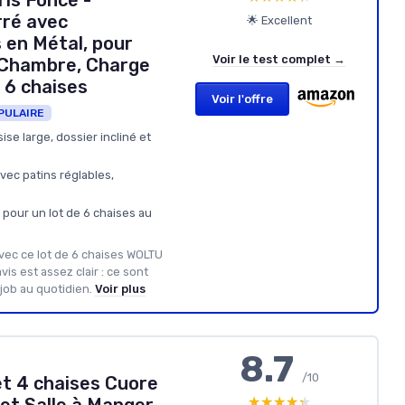
is Foncé -
ré avec
🌟 Excellent
 en Métal, pour
Voir le test complet →
t Chambre, Charge
 6 chaises
Voir l'offre
PULAIRE
ise large, dossier incliné et
vec patins réglables,
 pour un lot de 6 chaises au
vec ce lot de 6 chaises WOLTU
is est assez clair : ce sont
 job au quotidien.
Voir plus
8.7
/10
t 4 chaises Cuore
★★★★★
★★★★★