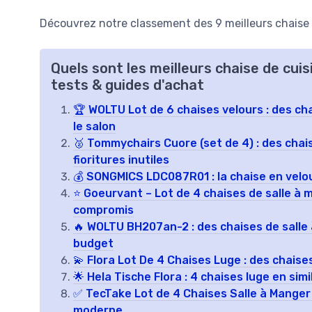
Découvrez notre classement des 9 meilleurs chaise d
Quels sont les meilleurs chaise de cui
tests & guides d'achat
🏆 WOLTU Lot de 6 chaises velours : des cha
le salon
🥈 Tommychairs Cuore (set de 4) : des chai
fioritures inutiles
💰 SONGMICS LDC087R01 : la chaise en velour
⭐ Goeurvant – Lot de 4 chaises de salle à m
compromis
🔥 WOLTU BH207an-2 : des chaises de salle à
budget
💫 Flora Lot De 4 Chaises Luge : des chaise
🌟 Hela Tische Flora : 4 chaises luge en simil
✅ TecTake Lot de 4 Chaises Salle à Manger :
moderne