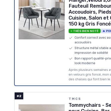
Manger,Velours,Gr
Fauteuil Rembour
Accoudoirs, Pieds
Cuisine, Salon e
150 kg Gris Foncé
⭐ TRÈS BIEN NOTÉ
🔥 PO
Confort correct avec ass
accoudoirs
Structure métal stable a
impression de solidité
Bon rapport qualité-prix
look moderne
Après plusieurs semaines a
en velours gris foncé, mon av
des chaises qui font bien le
#2
T M C S
Tommychairs - Se