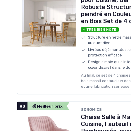
pour Cuisine, Bar
Robuste Structur
peindré en Couleu
en Bois Set de 4
⭐ TRÈS BIEN NOTÉ
Structure en hêtre massi
au quotidien
Livrées déjà montées, e
protection efficace
Design simple qui s’intè
cœur discret dans le do
Au final, ce set de 4 chaise
bois massif costaud, un des
et une fabrication sérieuse.
#3
💰 Meilleur prix
‎SONGMICS
Chaise Salle à Ma
Cuisine, Fauteuil 