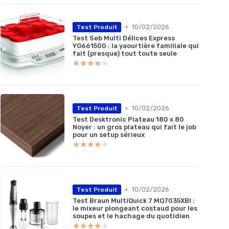
•
10/02/2026
Test Produit
Test Seb Multi Délices Express
YG661500 : la yaourtière familiale qui
fait (presque) tout toute seule
★★★★★
★★★★★
•
10/02/2026
Test Produit
Test Desktronic Plateau 180 x 80
Noyer : un gros plateau qui fait le job
pour un setup sérieux
★★★★★
★★★★★
•
10/02/2026
Test Produit
Test Braun MultiQuick 7 MQ7035XBI :
le mixeur plongeant costaud pour les
soupes et le hachage du quotidien
★★★★★
★★★★★