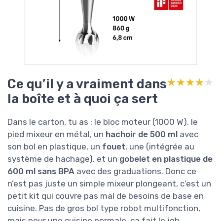
Ce qu’il y a vraiment dans
★★★★★
★★★★★
la boîte et à quoi ça sert
Dans le carton, tu as : le bloc moteur (1000 W), le
pied mixeur en métal, un
hachoir de 500 ml
avec
son bol en plastique, un
fouet
, une
(intégrée au
système de hachage), et un
gobelet en plastique de
600 ml sans BPA
avec des graduations. Donc ce
n’est pas juste un simple mixeur plongeant, c’est un
petit kit qui couvre pas mal de besoins de base en
cuisine. Pas de gros bol type robot multifonction,
mais pour une cuisine normale, ça fait le job.