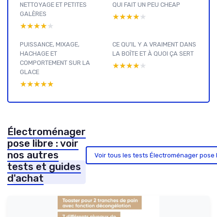
NETTOYAGE ET PETITES
QUI FAIT UN PEU CHEAP
GALÈRES
★★★★★
★★★★★
★★★★★
★★★★★
PUISSANCE, MIXAGE,
CE QU’IL Y A VRAIMENT DANS
HACHAGE ET
LA BOÎTE ET À QUOI ÇA SERT
COMPORTEMENT SUR LA
★★★★★
★★★★★
GLACE
★★★★★
★★★★★
Électroménager
pose libre : voir
nos autres
Voir tous les tests Électroménager pose 
tests et guides
d'achat