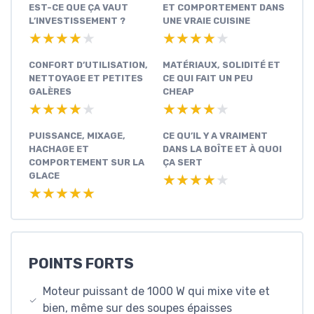
EST-CE QUE ÇA VAUT
ET COMPORTEMENT DANS
L’INVESTISSEMENT ?
UNE VRAIE CUISINE
★★★★★
★★★★★
★★★★★
★★★★★
CONFORT D’UTILISATION,
MATÉRIAUX, SOLIDITÉ ET
NETTOYAGE ET PETITES
CE QUI FAIT UN PEU
GALÈRES
CHEAP
★★★★★
★★★★★
★★★★★
★★★★★
PUISSANCE, MIXAGE,
CE QU’IL Y A VRAIMENT
HACHAGE ET
DANS LA BOÎTE ET À QUOI
COMPORTEMENT SUR LA
ÇA SERT
GLACE
★★★★★
★★★★★
★★★★★
★★★★★
POINTS FORTS
Moteur puissant de 1000 W qui mixe vite et
bien, même sur des soupes épaisses