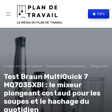
Panneau de gestion des cookies
TOPs
LE MEDIA DU PLAN DE TRAVAIL
Le plan de travail cuisine
Ressources et Inspiration
Blogs et Artic
Test Braun MultiQuick 7
MQ7035XBI : le mixeur
plongeant costaud pour les
soupes et le hachage du
quotidien