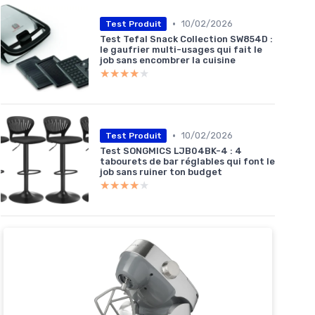
•
10/02/2026
Test Produit
Test Tefal Snack Collection SW854D :
le gaufrier multi-usages qui fait le
job sans encombrer la cuisine
★★★★★
★★★★★
•
10/02/2026
Test Produit
Test SONGMICS LJB04BK-4 : 4
tabourets de bar réglables qui font le
job sans ruiner ton budget
★★★★★
★★★★★