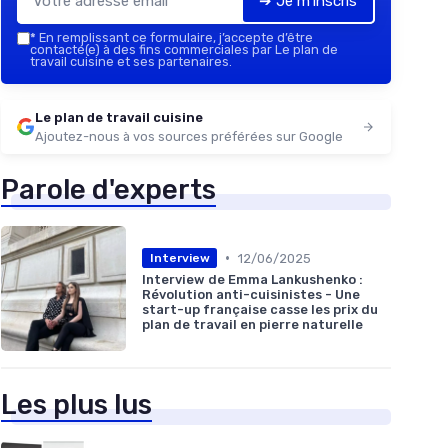
➔ Je m'inscris
*
En remplissant ce formulaire, j’accepte d’être
contacté(e) à des fins commerciales par Le plan de
travail cuisine et ses partenaires.
Le plan de travail cuisine
Ajoutez-nous à vos sources préférées sur Google
Parole d'experts
•
12/06/2025
Interview
Interview de Emma Lankushenko :
Révolution anti-cuisinistes - Une
start-up française casse les prix du
plan de travail en pierre naturelle
Les plus lus