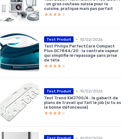
: un gros couteau suisse pour la
cuisine, pratique mais pas parfait
★★★★★
★★★★★
•
10/02/2026
Test Produit
Test Philips PerfectCare Compact
Plus GC7844/20 : la centrale vapeur
qui simplifie le repassage sans prise
de tête
★★★★★
★★★★★
•
10/02/2026
Test Produit
Test Trend KWJ700/A : le gabarit de
plans de travail qui fait le job (si tu as
la bonne défonceuse)
★★★★★
★★★★★
•
10/02/2026
Test Produit