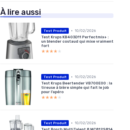
À lire aussi
•
10/02/2026
Test Produit
Test Krups KB403D11 Perfectmix+ :
un blender costaud qui mixe vraiment
fort
★★★★★
★★★★★
•
10/02/2026
Test Produit
Test Krups Beertender VB700E00 : la
tireuse à bière simple qui fait le job
pour l’apéro
★★★★★
★★★★★
•
10/02/2026
Test Produit
Test Bosch MultiTalent 8 MC812S814