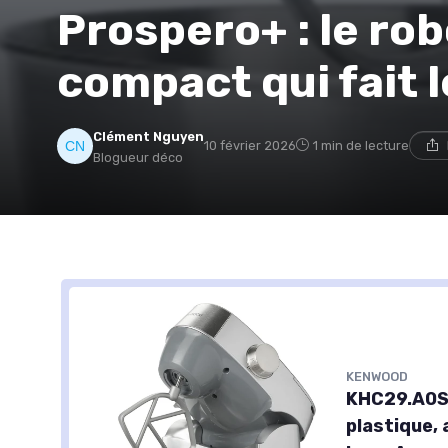
Prospero+ : le rob
compact qui fait l
Clément Nguyen
10 février 2026
1 min de lecture
Blogueur déco
KENWOOD
KHC29.A0SI 
plastique, 