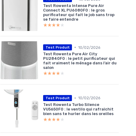
Test Rowenta Intense Pure Air
Connect XL PU6080F0 : le gros
purificateur qui fait le job sans trop
se faire entendre
★★★★★
★★★★★
•
10/02/2026
Test Produit
Test Rowenta Pure Air City
PU2840F0 : le petit purificateur qui
fait vraiment le ménage dans l’air du
salon
★★★★★
★★★★★
•
10/02/2026
Test Produit
Test Rowenta Turbo Silence
VU5650F0 : le ventilo qui rafraîchit
bien sans te hurler dans les oreilles
★★★★★
★★★★★