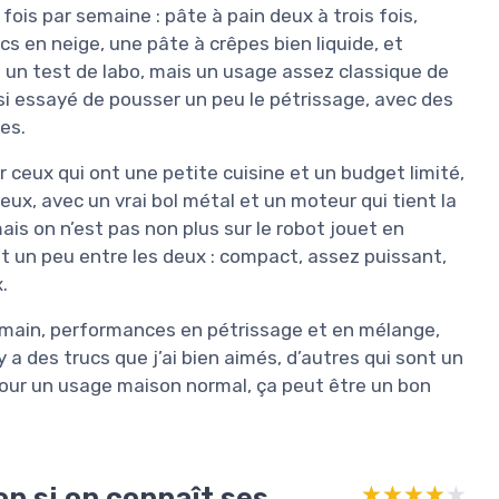
fois par semaine : pâte à pain deux à trois fois,
cs en neige, une pâte à crêpes bien liquide, et
 un test de labo, mais un usage assez classique de
ussi essayé de pousser un peu le pétrissage, avec des
es.
 ceux qui ont une petite cuisine et un budget limité,
ux, avec un vrai bol métal et un moteur qui tient la
ais on n’est pas non plus sur le robot jouet en
st un peu entre les deux : compact, assez puissant,
.
 en main, performances en pétrissage et en mélange,
l y a des trucs que j’ai bien aimés, d’autres qui sont un
pour un usage maison normal, ça peut être un bon
on si on connaît ses
★★★★★
★★★★★