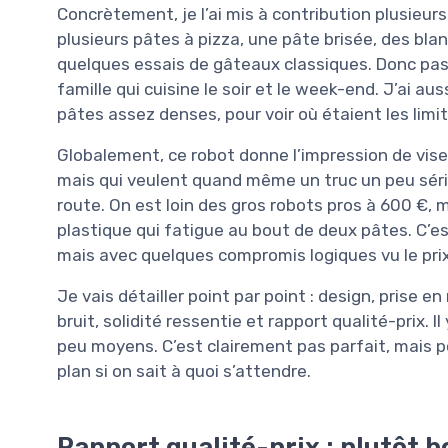
Concrètement, je l’ai mis à contribution plusieurs 
plusieurs pâtes à pizza, une pâte brisée, des blan
quelques essais de gâteaux classiques. Donc pas
famille qui cuisine le soir et le week-end. J’ai a
pâtes assez denses, pour voir où étaient les limit
Globalement, ce robot donne l’impression de viser
mais qui veulent quand même un truc un peu série
route. On est loin des gros robots pros à 600 €, m
plastique qui fatigue au bout de deux pâtes. C’e
mais avec quelques compromis logiques vu le prix
Je vais détailler point par point : design, prise
bruit, solidité ressentie et rapport qualité-prix. I
peu moyens. C’est clairement pas parfait, mais 
plan si on sait à quoi s’attendre.
Rapport qualité-prix : plutôt b